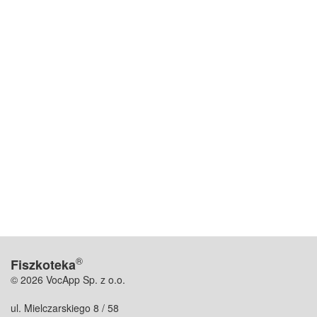
®
Fiszkoteka
© 2026 VocApp Sp. z o.o.
ul. Mielczarskiego 8 / 58