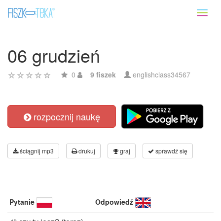
Toggl
naviga
06 grudzień
0
9 fiszek
englishclass34567
rozpocznij naukę
ściągnij mp3
drukuj
graj
sprawdź się
Pytanie
Odpowiedź