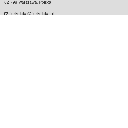
02-798 Warszawa, Polska
fiszkoteka@fiszkoteka.pl
NIP: 951 245 79 19
REGON: 369 727 696
Kontakt
O firmie
odezwij się do nas
o nas
współpraca
partnerzy
dla prasy
praca
staż
Oferty
blog
dla rodzin
2000+ opinii