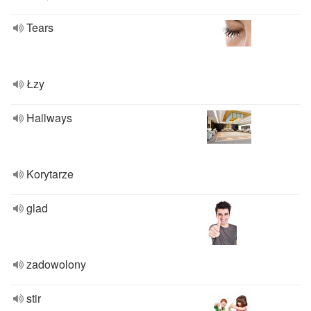
Tears
Łzy
Hallways
Korytarze
glad
zadowolony
stir