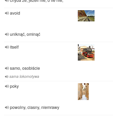
chyba że, jeżeli nie, o ile nie,
avoid
uniknąć, ominąć
itself
samo, osobiście
sama lokomotywa
poky
powolny, ciasny, niemrawy