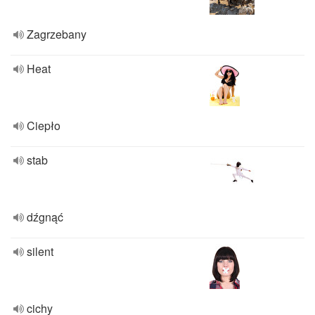
Zagrzebany
Heat
Ciepło
stab
dźgnąć
silent
cichy