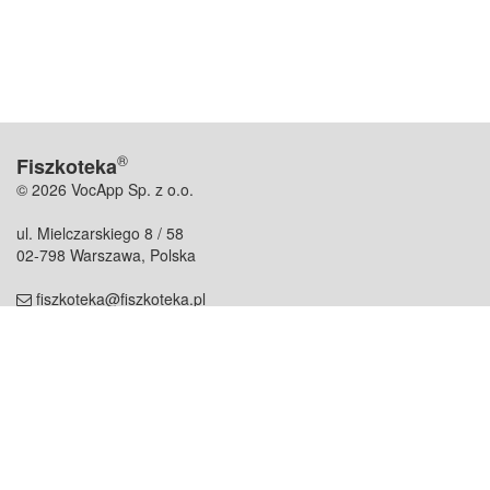
®
Fiszkoteka
© 2026 VocApp Sp. z o.o.
ul. Mielczarskiego 8 / 58
02-798 Warszawa, Polska
fiszkoteka@fiszkoteka.pl
NIP: 951 245 79 19
REGON: 369 727 696