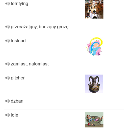
terrifying
przerażający, budzący grozę
instead
zamiast, natomiast
pitcher
dzban
idle