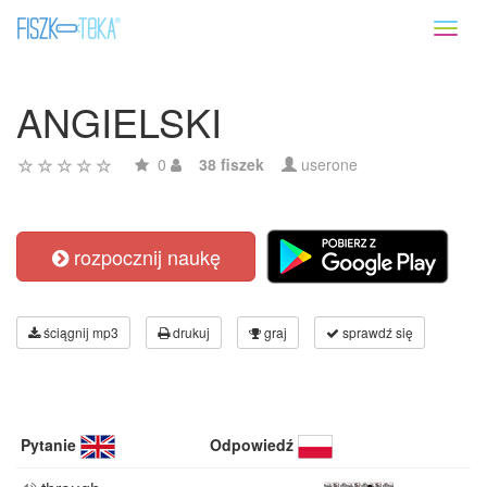
Toggl
naviga
ANGIELSKI
0
38 fiszek
userone
rozpocznij naukę
ściągnij mp3
drukuj
graj
sprawdź się
Pytanie
Odpowiedź