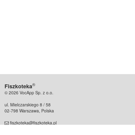
®
Fiszkoteka
© 2026 VocApp Sp. z o.o.
ul. Mielczarskiego 8 / 58
02-798 Warszawa, Polska
fiszkoteka@fiszkoteka.pl
NIP: 951 245 79 19