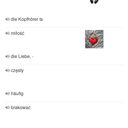
die Kopfhörer ts
miłość
die Liebe, -
częsty
häufig
brakować