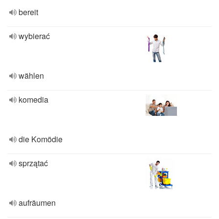
bereit
wybierać
wählen
komedia
die Komödie
sprzątać
aufräumen