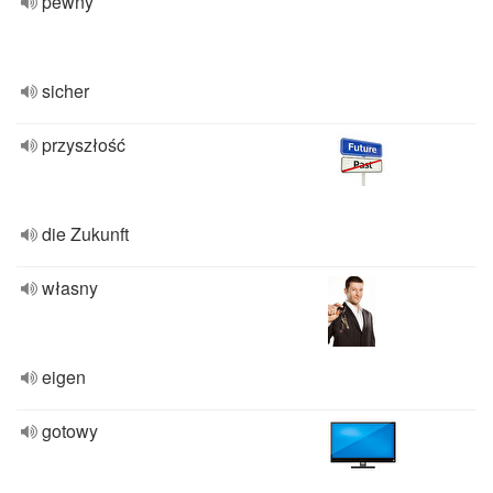
pewny
sicher
przyszłość
die Zukunft
własny
eigen
gotowy