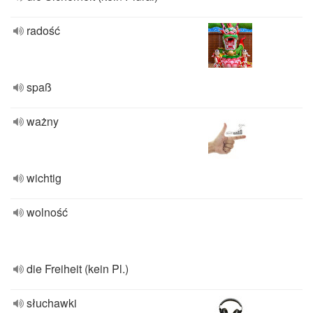
radość
spaß
ważny
wichtig
wolność
die Freiheit (kein Pl.)
słuchawki