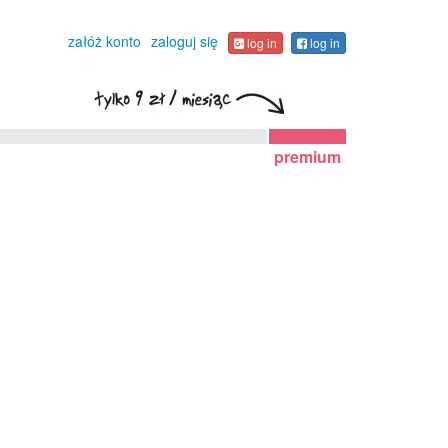
załóż konto
zaloguj się
log in
log in
premium