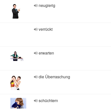
neugierig
verrückt
erwarten
die Überraschung
schüchtern