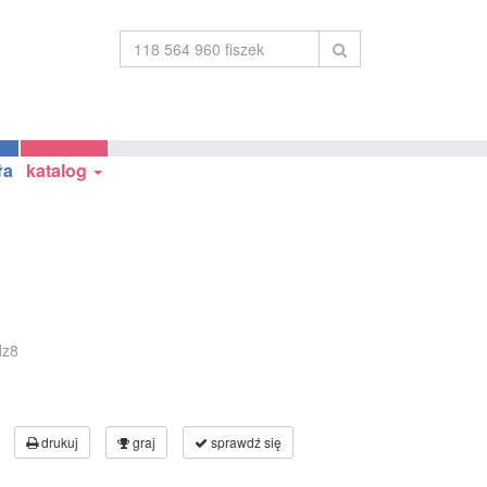
ła
katalog
dz8
drukuj
graj
sprawdź się