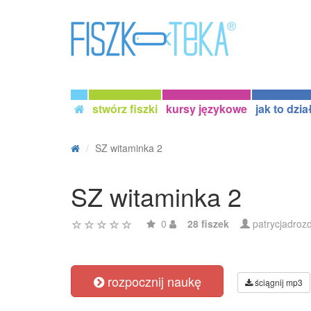
stwórz fiszki
kursy językowe
jak to dzia
SZ witaminka 2
SZ witaminka 2
0
28 fiszek
patrycjadroz
rozpocznij naukę
ściągnij mp3