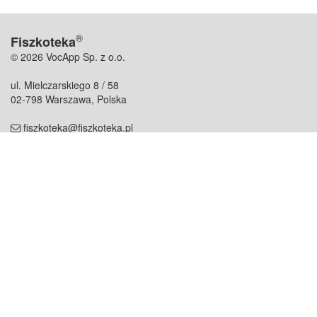
®
Fiszkoteka
© 2026 VocApp Sp. z o.o.
ul. Mielczarskiego 8 / 58
02-798 Warszawa, Polska
fiszkoteka@fiszkoteka.pl
NIP: 951 245 79 19
REGON: 369 727 696
Kontakt
O firmie
odezwij się do nas
o nas