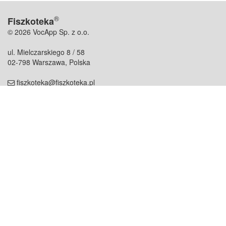
®
Fiszkoteka
© 2026 VocApp Sp. z o.o.
ul. Mielczarskiego 8 / 58
02-798 Warszawa, Polska
fiszkoteka@fiszkoteka.pl
NIP: 951 245 79 19
REGON: 369 727 696
Kontakt
O firmie
odezwij się do nas
o nas