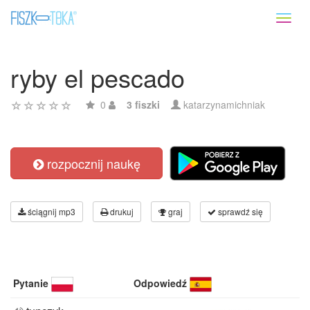
Toggl
naviga
ryby el pescado
0
3 fiszki
katarzynamichniak
rozpocznij naukę
ściągnij mp3
drukuj
graj
sprawdź się
Pytanie
Odpowiedź