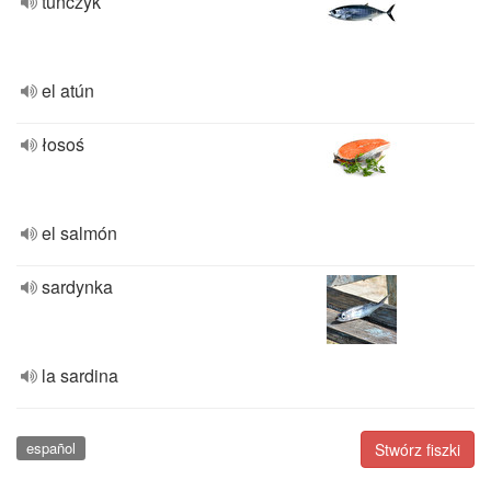
tunczyk
el atún
łosoś
el salmón
sardynka
la sardina
español
Stwórz fiszki