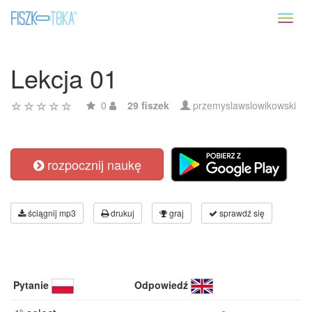
Toggl
naviga
Lekcja 01
0
29 fiszek
przemyslawslowikowski
rozpocznij naukę
ściągnij mp3
drukuj
graj
sprawdź się
Pytanie
Odpowiedź