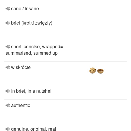
sane / insane
brief (krótki zwięzły)
short, concise, wrapped=
summarised, summed up
w skrócie
In brief, In a nutshell
authentic
genuine, original, real