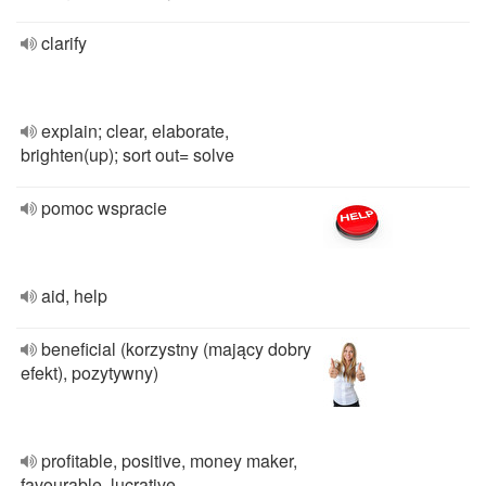
clarify
explain; clear, elaborate,
brighten(up); sort out= solve
pomoc wspracie
aid, help
beneficial (korzystny (mający dobry
efekt), pozytywny)
profitable, positive, money maker,
favourable, lucrative