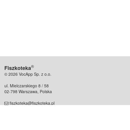
®
Fiszkoteka
© 2026 VocApp Sp. z o.o.
ul. Mielczarskiego 8 / 58
02-798 Warszawa, Polska
fiszkoteka@fiszkoteka.pl
NIP: 951 245 79 19
REGON: 369 727 696