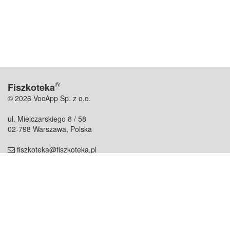
®
Fiszkoteka
© 2026 VocApp Sp. z o.o.
ul. Mielczarskiego 8 / 58
02-798 Warszawa, Polska
fiszkoteka@fiszkoteka.pl
NIP: 951 245 79 19
REGON: 369 727 696