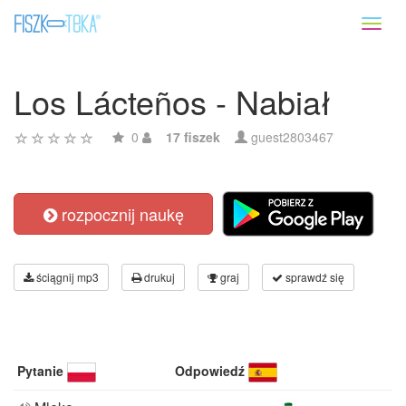
Toggl
naviga
Los Lácteños - Nabiał
0
17 fiszek
guest2803467
rozpocznij naukę
ściągnij mp3
drukuj
graj
sprawdź się
Pytanie
Odpowiedź