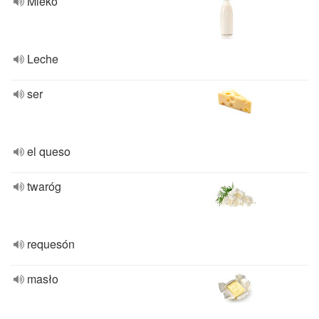
Mleko
Leche
ser
el queso
twaróg
requesón
masło