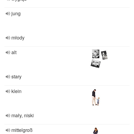
jung
młody
alt
stary
klein
mały, niski
mittelgroß