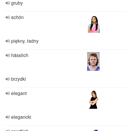
gruby
schön
piękny, ładny
hässlich
brzydki
elegant
elegancki