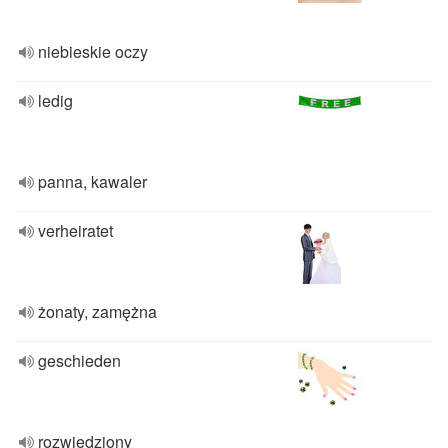
niebieskie oczy
ledig
panna, kawaler
verheiratet
żonaty, zamężna
geschieden
rozwiedziony