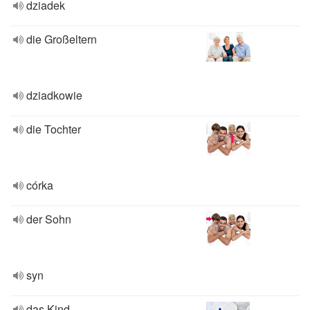
dziadek
die Großeltern
dziadkowie
die Tochter
córka
der Sohn
syn
das Kind