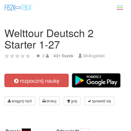
Toggl
naviga
Welttour Deutsch 2
Starter 1-27
0
431 fiszek
MrAngielski
rozpocznij naukę
ściągnij mp3
drukuj
graj
sprawdź się