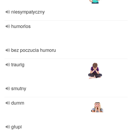
niesympatyczny
humorlos
bez poczucia humoru
traurig
smutny
dumm
głupi