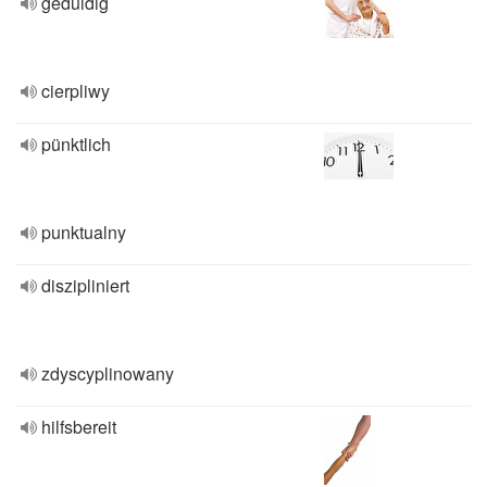
geduldig
cierpliwy
pünktlich
punktualny
diszipliniert
zdyscyplinowany
hilfsbereit