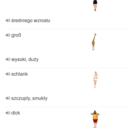
średniego wzrostu
groß
wysoki, duży
schlank
szczupły, smukły
dick