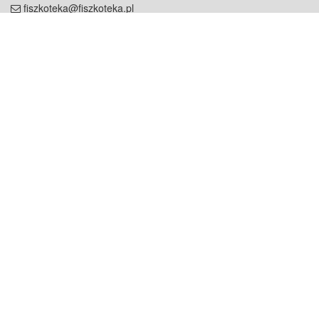
fiszkoteka@fiszkoteka.pl
NIP: 951 245 79 19
REGON: 369 727 696
Kontakt
O firmie
odezwij się do nas
o nas
współpraca
partnerzy
dla prasy
praca
staż
Oferty
blog
dla rodzin
2000+ opinii
dla korepetytorów
Warunki