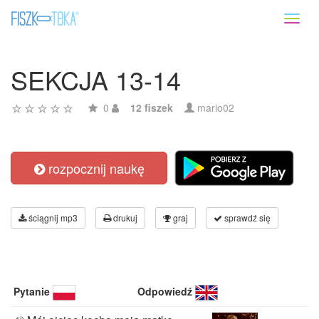
Toggl
naviga
SEKCJA 13-14
0
12 fiszek
mario02
rozpocznij naukę
ściągnij mp3
drukuj
graj
sprawdź się
Pytanie
Odpowiedź