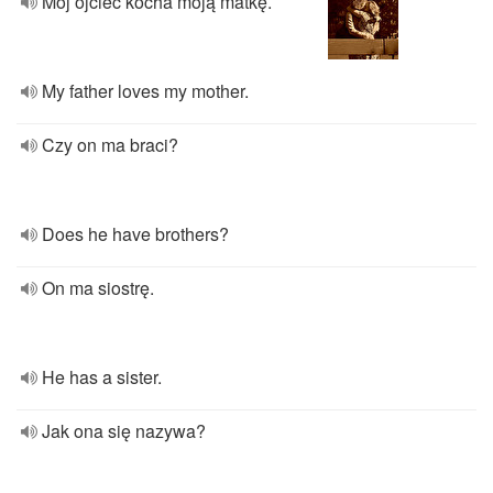
Mój ojciec kocha moją matkę.
My father loves my mother.
Czy on ma braci?
Does he have brothers?
On ma siostrę.
He has a sister.
Jak ona się nazywa?