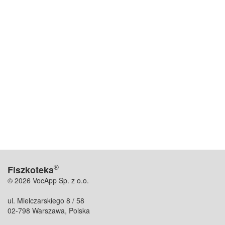
®
Fiszkoteka
© 2026 VocApp Sp. z o.o.
ul. Mielczarskiego 8 / 58
02-798 Warszawa, Polska