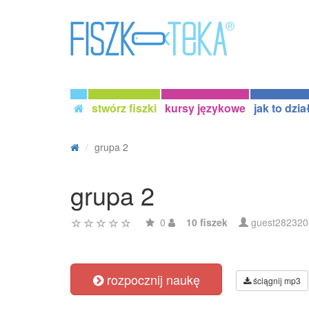
stwórz fiszki
kursy językowe
jak to dzia
grupa 2
grupa 2
0
10 fiszek
guest282320
rozpocznij naukę
ściągnij mp3