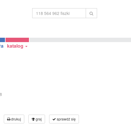
ła
katalog
8
drukuj
graj
sprawdź się