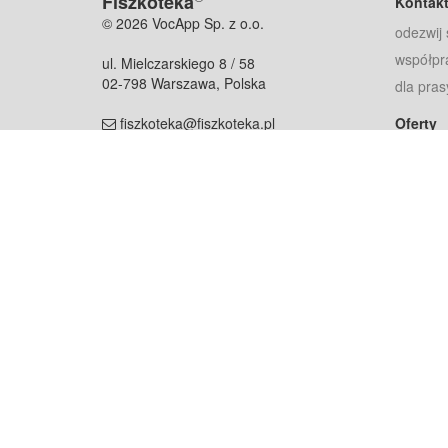
Fiszkoteka
Kontak
© 2026 VocApp Sp. z o.o.
odezwij 
współpr
ul. Mielczarskiego 8 / 58
02-798 Warszawa, Polska
dla pras
fiszkoteka@fiszkoteka.pl
Oferty
dla rodz
NIP: 951 245 79 19
dla kore
REGON: 369 727 696
Pomoc
Najczęst
Projekt współf