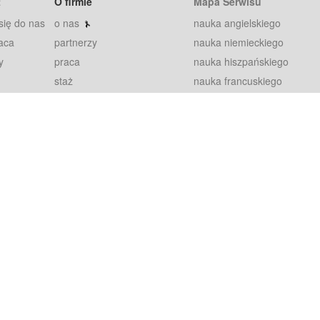
t
O firmie
Mapa Serwisu
się do nas
o nas
nauka angielskiego
aca
partnerzy
nauka niemieckiego
y
praca
nauka hiszpańskiego
staż
nauka francuskiego
blog
nauka rosyjskiego
in
2000+ opinii
nauka norweskiego
petytorów
nauka szwedzkiego
Warunki
fiszki
100% gwarancja
sze pytania
najnowsze lekcje
regulamin
Extra
prywatność i ciasteczka
RODO
plugin
inansowany przez Unię Europejską ze środków Europejskiego Funduszu Rozwoju Regionalnego w ramach Programu Operacyjnego Int