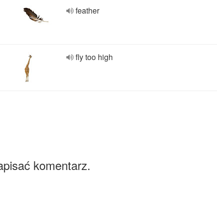
feather
fly too high
apisać komentarz.