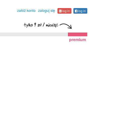
załóż konto
zaloguj się
log in
log in
premium