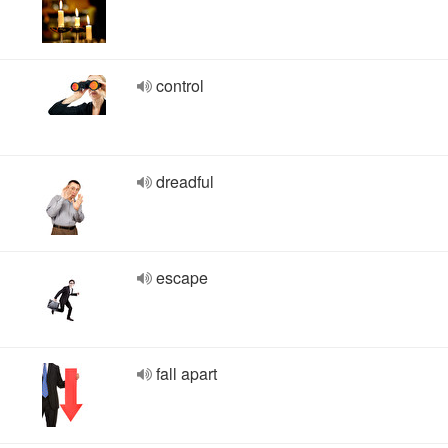
control
dreadful
escape
fall apart