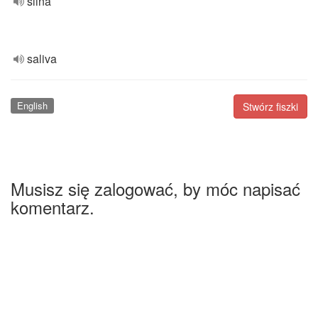
ślina
saliva
English
Stwórz fiszki
Musisz się zalogować, by móc napisać
komentarz.