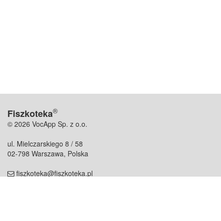
®
Fiszkoteka
© 2026 VocApp Sp. z o.o.
ul. Mielczarskiego 8 / 58
02-798 Warszawa, Polska
fiszkoteka@fiszkoteka.pl
NIP: 951 245 79 19
REGON: 369 727 696