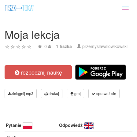
Toggl
naviga
Moja lekcja
0
1 fiszka
przemyslawslowikowski
rozpocznij naukę
ściągnij mp3
drukuj
graj
sprawdź się
Pytanie
Odpowiedź