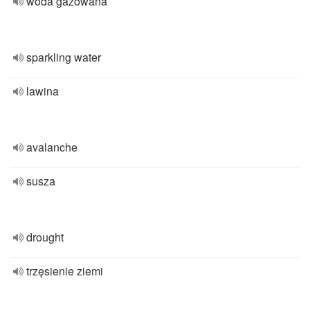
woda gazowana
sparkling water
lawina
avalanche
susza
drought
trzęsienie ziemi