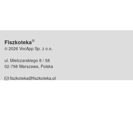
®
Fiszkoteka
© 2026 VocApp Sp. z o.o.
ul. Mielczarskiego 8 / 58
02-798 Warszawa, Polska
fiszkoteka@fiszkoteka.pl
NIP: 951 245 79 19
REGON: 369 727 696