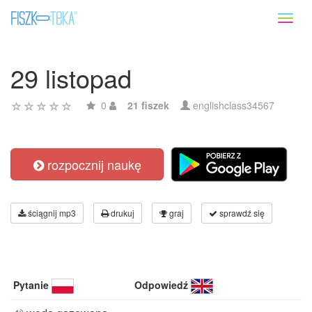
Toggl
naviga
29 listopad
0
21 fiszek
englishclass34567
rozpocznij naukę
ściągnij mp3
drukuj
graj
sprawdź się
Pytanie
Odpowiedź