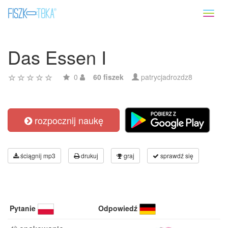
Toggl
naviga
Das Essen I
0
60 fiszek
patrycjadrozdz8
rozpocznij naukę
ściągnij mp3
drukuj
graj
sprawdź się
Pytanie
Odpowiedź