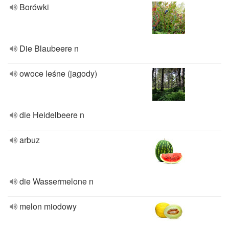
Borówki
Die Blaubeere n
owoce leśne (jagody)
die Heidelbeere n
arbuz
die Wassermelone n
melon miodowy