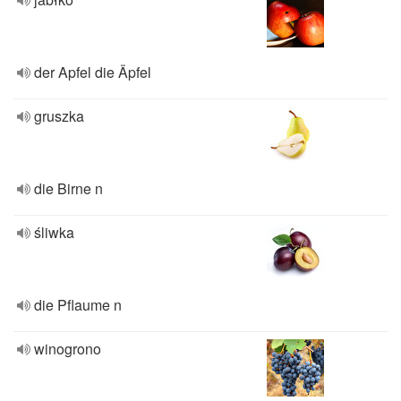
der Apfel die Äpfel
gruszka
die Birne n
śliwka
die Pflaume n
winogrono