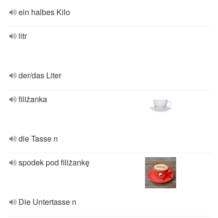
ein halbes Kilo
litr
der/das Liter
filiżanka
die Tasse n
spodek pod filiżankę
Die Untertasse n