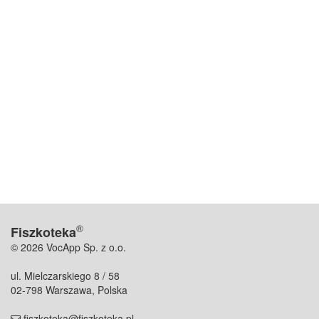
®
Fiszkoteka
© 2026 VocApp Sp. z o.o.
ul. Mielczarskiego 8 / 58
02-798 Warszawa, Polska
fiszkoteka@fiszkoteka.pl