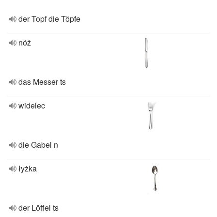
der Topf die Töpfe
nóż
das Messer ts
widelec
die Gabel n
łyżka
der Löffel ts