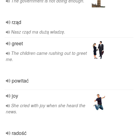
The government is not doing enough.
rząd
Nasz rząd ma dużą władzę.
greet
The children came rushing out to greet
me.
powitać
joy
She cried with joy when she heard the
news.
radość