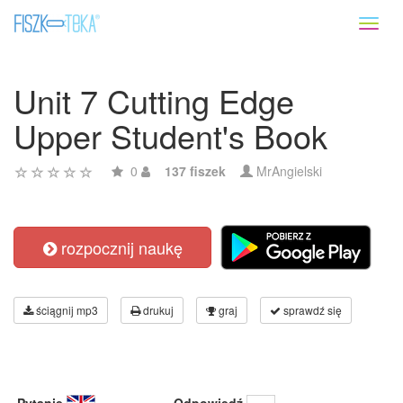
Toggl
naviga
Unit 7 Cutting Edge
Upper Student's Book
0
137 fiszek
MrAngielski
rozpocznij naukę
ściągnij mp3
drukuj
graj
sprawdź się