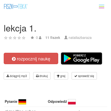
Toggl
naviga
lekcja 1.
0
11 fiszek
nataliazbaraza
rozpocznij naukę
ściągnij mp3
drukuj
graj
sprawdź się
Pytanie
Odpowiedź