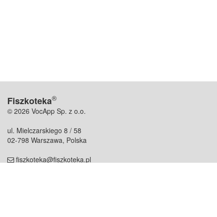
®
Fiszkoteka
© 2026 VocApp Sp. z o.o.
ul. Mielczarskiego 8 / 58
02-798 Warszawa, Polska
fiszkoteka@fiszkoteka.pl
NIP: 951 245 79 19
REGON: 369 727 696