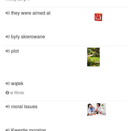
they were aimed at
były skierowane
plot
wątek
w filmie
moral issues
Kwestie moralne