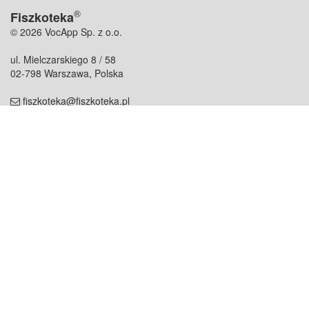
®
Fiszkoteka
© 2026 VocApp Sp. z o.o.
ul. Mielczarskiego 8 / 58
02-798 Warszawa, Polska
fiszkoteka@fiszkoteka.pl
NIP: 951 245 79 19
REGON: 369 727 696
Kontakt
O firmie
odezwij się do nas
o nas
współpraca
partnerzy