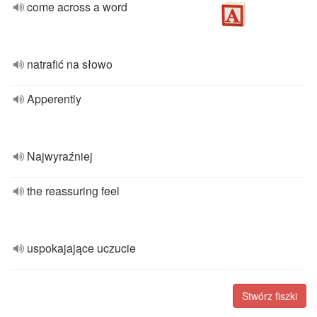
come across a word
natrafić na słowo
Apperently
Najwyraźniej
the reassuring feel
uspokajające uczucie
Stwórz fiszki