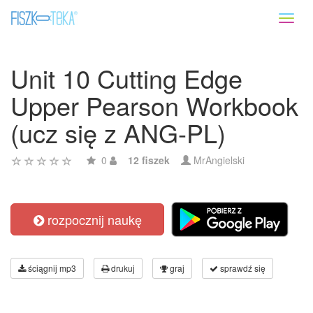
Toggl
naviga
Unit 10 Cutting Edge
Upper Pearson Workbook
(ucz się z ANG-PL)
0
12 fiszek
MrAngielski
rozpocznij naukę
ściągnij mp3
drukuj
graj
sprawdź się