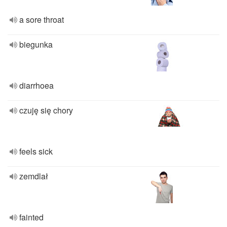
a sore throat
biegunka
diarrhoea
czuję się chory
feels sick
zemdlał
fainted