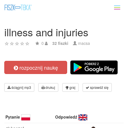
Toggl
naviga
illness and injuries
0
32 fiszki
macsa
rozpocznij naukę
ściągnij mp3
drukuj
graj
sprawdź się
Pytanie
Odpowiedź