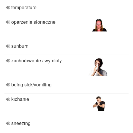
temperature
oparzenie słoneczne
sunburn
zachorowanie / wymioty
being sick/vomiting
kichanie
sneezing