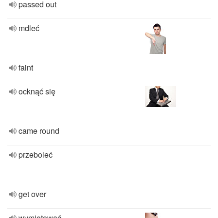
passed out
mdleć
faint
ocknąć się
came round
przeboleć
get over
wymiotować