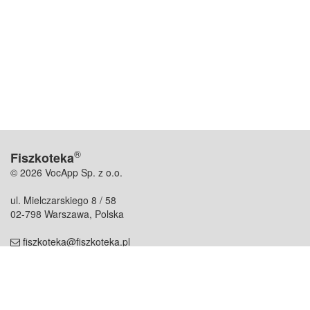
®
Fiszkoteka
© 2026 VocApp Sp. z o.o.
ul. Mielczarskiego 8 / 58
02-798 Warszawa, Polska
fiszkoteka@fiszkoteka.pl
NIP: 951 245 79 19
REGON: 369 727 696