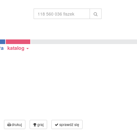
ła
katalog
drukuj
graj
sprawdź się