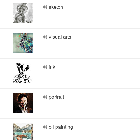
sketch
visual arts
ink
portrait
oil painting