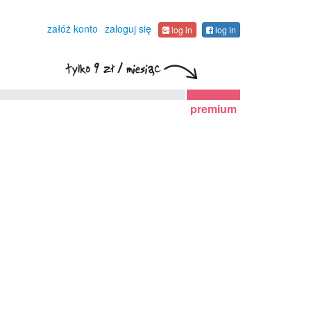
załóż konto
zaloguj się
log in
log in
premium