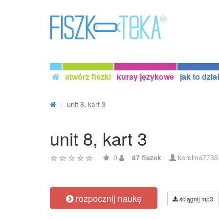
stwórz fiszki
kursy językowe
jak to dzia
unit 8, kart 3
unit 8, kart 3
0
87 fiszek
karolina7735
rozpocznij naukę
ściągnij mp3