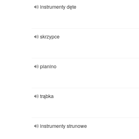
instrumenty dęte
skrzypce
pianino
trąbka
instrumenty strunowe