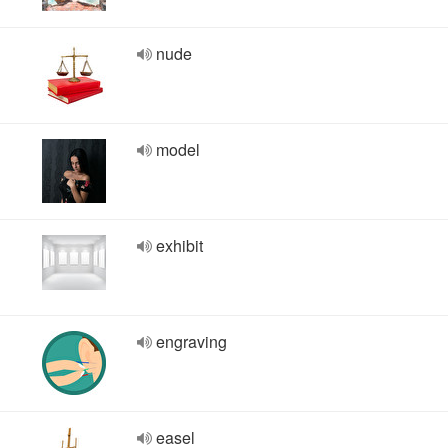
nude
model
exhibit
engraving
easel