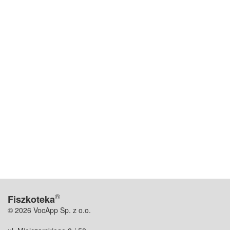
®
Fiszkoteka
© 2026 VocApp Sp. z o.o.