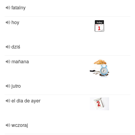
fatalny
hoy
dziś
mañana
jutro
el dia de ayer
wczoraj