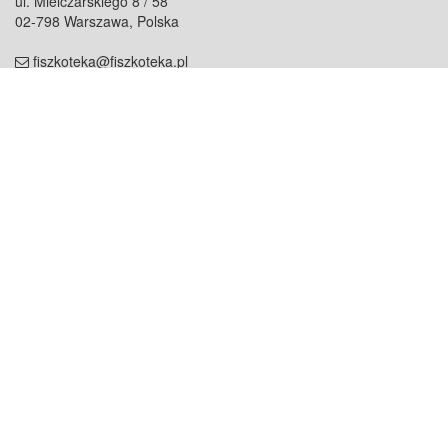
ul. Mielczarskiego 8 / 58
02-798 Warszawa, Polska
fiszkoteka@fiszkoteka.pl
NIP: 951 245 79 19
REGON: 369 727 696
Kontakt
O firmie
odezwij się do nas
o nas
współpraca
partnerzy
dla prasy
praca
staż
Oferty
blog
dla rodzin