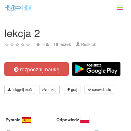
Toggl
naviga
lekcja 2
0
16 fiszek
Reskrob
rozpocznij naukę
ściągnij mp3
drukuj
graj
sprawdź się
Pytanie
Odpowiedź