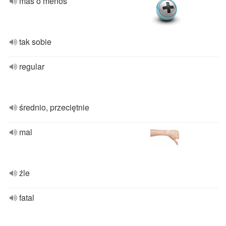
mas o menos
tak sobie
regular
średnio, przeciętnie
mal
źle
fatal