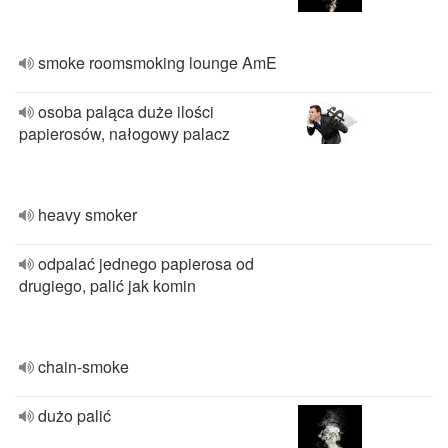
smoke roomsmoking lounge AmE
osoba paląca duże ilości
papierosów, nałogowy palacz
heavy smoker
odpalać jednego papierosa od
drugiego, palić jak komin
chain-smoke
dużo palić