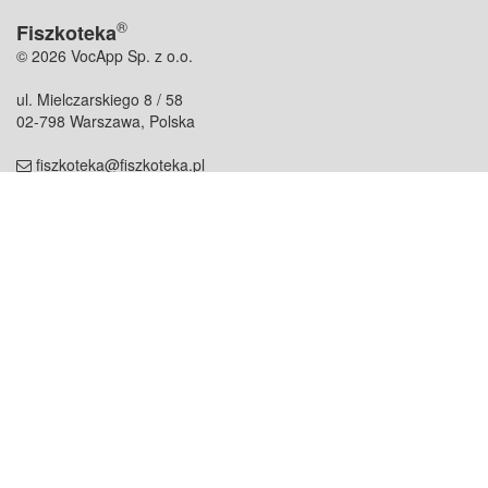
®
Fiszkoteka
© 2026 VocApp Sp. z o.o.
ul. Mielczarskiego 8 / 58
02-798 Warszawa, Polska
fiszkoteka@fiszkoteka.pl
NIP: 951 245 79 19
REGON: 369 727 696
Kontakt
O firmie
odezwij się do nas
o nas
współpraca
partnerzy