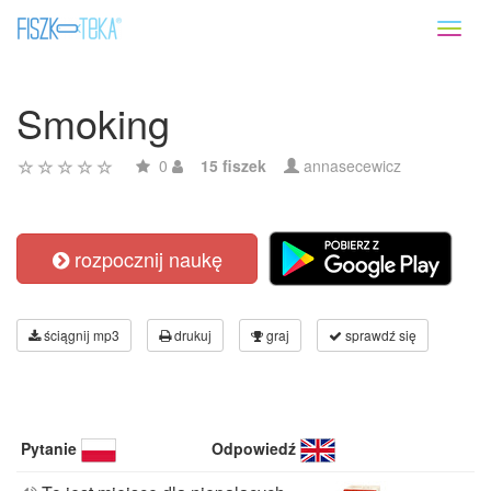
Toggl
naviga
Smoking
0
15 fiszek
annasecewicz
rozpocznij naukę
ściągnij mp3
drukuj
graj
sprawdź się
Pytanie
Odpowiedź