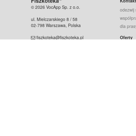
Fiszkoteka
Kontak
© 2026 VocApp Sp. z o.o.
odezwij 
współpr
ul. Mielczarskiego 8 / 58
02-798 Warszawa, Polska
dla pras
fiszkoteka@fiszkoteka.pl
Oferty
dla rodz
NIP: 951 245 79 19
dla kore
REGON: 369 727 696
Pomoc
Najczęst
Projekt współf