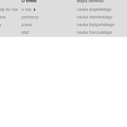
t
O firmie
Mapa Serwisu
się do nas
o nas
nauka angielskiego
aca
partnerzy
nauka niemieckiego
y
praca
nauka hiszpańskiego
staż
nauka francuskiego
blog
nauka rosyjskiego
in
2000+ opinii
nauka norweskiego
petytorów
nauka szwedzkiego
Warunki
fiszki
100% gwarancja
sze pytania
najnowsze lekcje
regulamin
Extra
prywatność i ciasteczka
RODO
plugin
inansowany przez Unię Europejską ze środków Europejskiego Funduszu Rozwoju Regionalnego w ramach Programu Operacyjnego Int