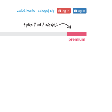
załóż konto
zaloguj się
log in
log in
premium