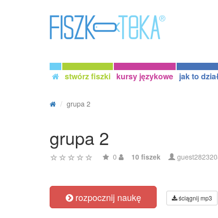
stwórz fiszki
kursy językowe
jak to dzia
grupa 2
grupa 2
0
10 fiszek
guest282320
rozpocznij naukę
ściągnij mp3