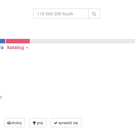
ła
katalog
8
drukuj
graj
sprawdź się