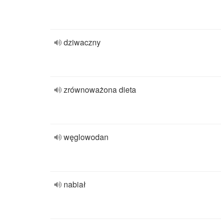
dziwaczny
zrównoważona dieta
węglowodan
nabiał