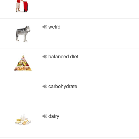
weird
balanced diet
carbohydrate
dairy