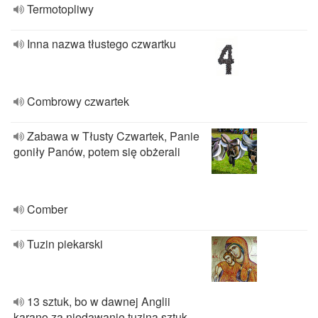
Termotopliwy
Inna nazwa tłustego czwartku
Combrowy czwartek
Zabawa w Tłusty Czwartek, Panie
goniły Panów, potem się obżerali
Comber
Tuzin piekarski
13 sztuk, bo w dawnej Anglii
karano za niedawanie tuzina sztuk