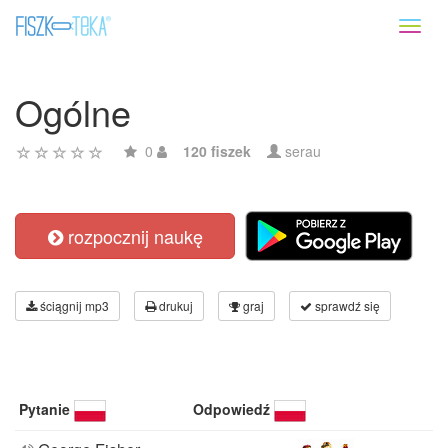
Toggl
naviga
Ogólne
0
120 fiszek
serau
rozpocznij naukę
ściągnij mp3
drukuj
graj
sprawdź się
Pytanie
Odpowiedź