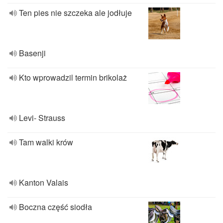
Ten pies nie szczeka ale jodłuje
Basenji
Kto wprowadzil termin brikolaż
Levi- Strauss
Tam walki krów
Kanton Valais
Boczna część siodła