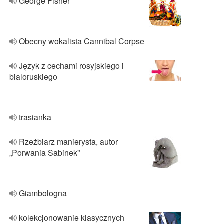
George Fisher
Obecny wokalista Cannibal Corpse
Język z cechami rosyjskiego i
bialoruskiego
trasianka
Rzeźbiarz manierysta, autor
„Porwania Sabinek”
Giambologna
kolekcjonowanie klasycznych