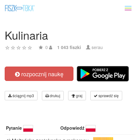
Toggl
naviga
Kulinaria
0
1 043 fiszki
serau
rozpocznij naukę
ściągnij mp3
drukuj
graj
sprawdź się
Pytanie
Odpowiedź