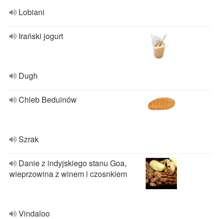
Lobiani
Irański jogurt
Dugh
Chleb Beduinów
Szrak
Danie z indyjskiego stanu Goa,
wieprzowina z winem i czosnkiem
Vindaloo