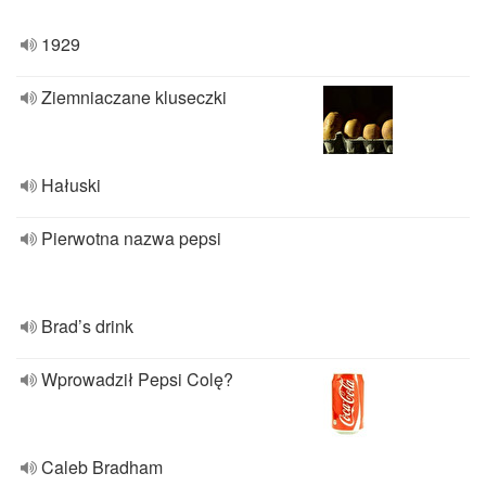
1929
Ziemniaczane kluseczki
Hałuski
Pierwotna nazwa pepsi
Brad’s drink
Wprowadził Pepsi Colę?
Caleb Bradham