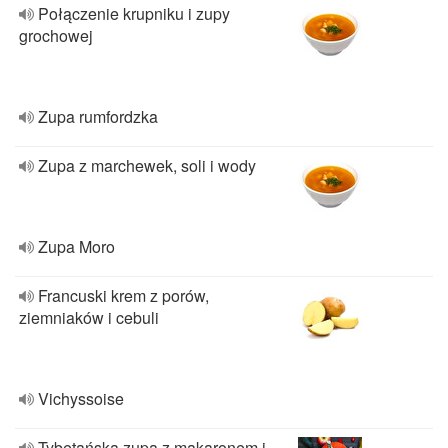
Połączenie krupniku i zupy
grochowej
Zupa rumfordzka
Zupa z marchewek, soli i wody
Zupa Moro
Francuski krem z porów,
ziemniaków i cebuli
Vichyssoise
Tybetańska zupa z makaronem i