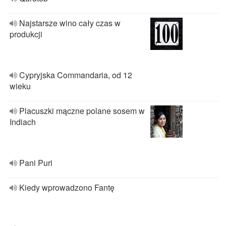
Najstarsze wino cały czas w
produkcji
Cypryjska Commandaria, od 12
wieku
Placuszki mączne polane sosem w
Indiach
Pani Puri
Kiedy wprowadzono Fantę