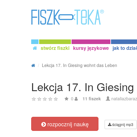
stwórz fiszki
kursy językowe
jak to dzia
Lekcja 17. In Giesing wohnt das Leben
Lekcja 17. In Giesin
0
11 fiszek
nataliazbara
rozpocznij naukę
ściągnij mp3