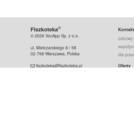
®
Fiszkoteka
Kontak
© 2026 VocApp Sp. z o.o.
odezwij 
współpr
ul. Mielczarskiego 8 / 58
02-798 Warszawa, Polska
dla pras
fiszkoteka@fiszkoteka.pl
Oferty
dla rodz
NIP: 951 245 79 19
dla kore
REGON: 369 727 696
Pomoc
Najczęst