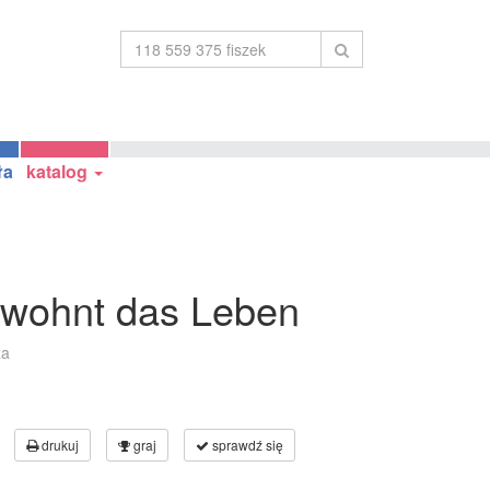
ła
katalog
g wohnt das Leben
za
drukuj
graj
sprawdź się