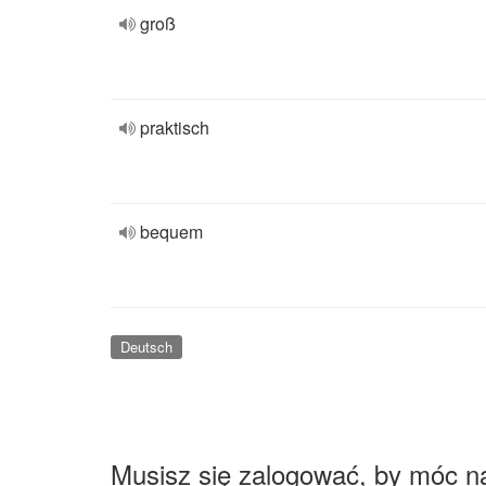
groß
praktisch
bequem
Deutsch
Musisz się zalogować, by móc n