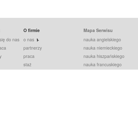
t
O firmie
Mapa Serwisu
się do nas
o nas
nauka angielskiego
aca
partnerzy
nauka niemieckiego
y
praca
nauka hiszpańskiego
staż
nauka francuskiego
blog
nauka rosyjskiego
in
2000+ opinii
nauka norweskiego
petytorów
nauka szwedzkiego
Warunki
fiszki
100% gwarancja
sze pytania
najnowsze lekcje
regulamin
Extra
prywatność i ciasteczka
RODO
plugin