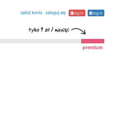
załóż konto
zaloguj się
log in
log in
premium