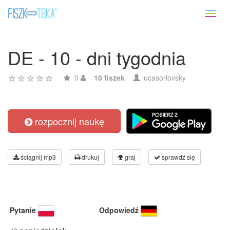
Toggl
naviga
DE - 10 - dni tygodnia
0
10 fiszek
lucasorlovsky
rozpocznij naukę
ściągnij mp3
drukuj
graj
sprawdź się
Pytanie
Odpowiedź