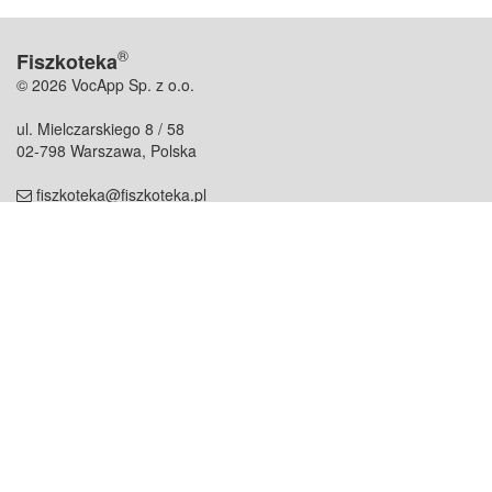
®
Fiszkoteka
© 2026 VocApp Sp. z o.o.
ul. Mielczarskiego 8 / 58
02-798 Warszawa, Polska
fiszkoteka@fiszkoteka.pl
NIP: 951 245 79 19
REGON: 369 727 696
Kontakt
O firmie
odezwij się do nas
o nas