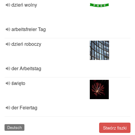
dzień wolny
arbeitsfreier Tag
dzień roboczy
der Arbeitstag
święto
der Feiertag
Deutsch
Stwórz fiszki