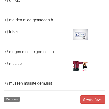
unikać
meiden mied gemieden h
lubić
mögen mochte gemocht h
musieć
müssen musste gemusst
Deutsch
Stwórz fiszki