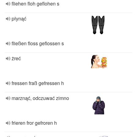
fliehen floh geflohen s
płynąć
fließen floss geflossen s
żreć
fressen fraß gefressen h
marznąć, odczuwać zimno
frieren fror gefroren h