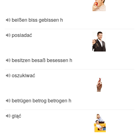
beißen biss gebissen h
posiadać
besitzen besaß besessen h
oszukiwać
betrügen betrog betrogen h
giąć