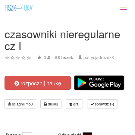
Toggl
naviga
czasowniki nieregularne
cz I
0
68 fiszek
patrycjadrozdz8
rozpocznij naukę
ściągnij mp3
drukuj
graj
sprawdź się