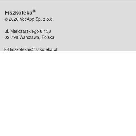
®
Fiszkoteka
© 2026 VocApp Sp. z o.o.
ul. Mielczarskiego 8 / 58
02-798 Warszawa, Polska
fiszkoteka@fiszkoteka.pl
NIP: 951 245 79 19
REGON: 369 727 696
Kontakt
O firmie
odezwij się do nas
o nas