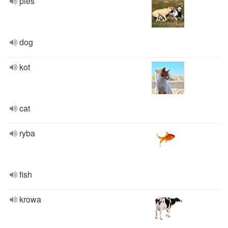
pies
dog
kot
cat
ryba
fish
krowa