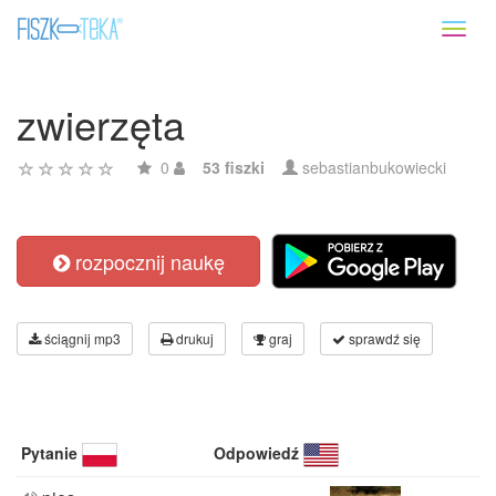
Toggl
naviga
zwierzęta
0
53 fiszki
sebastianbukowiecki
rozpocznij naukę
ściągnij mp3
drukuj
graj
sprawdź się
Pytanie
Odpowiedź