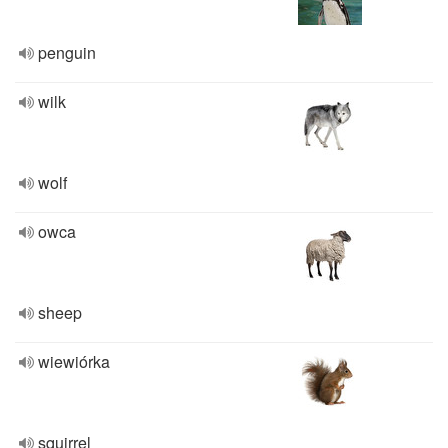
penguin
wilk
wolf
owca
sheep
wiewiórka
squirrel