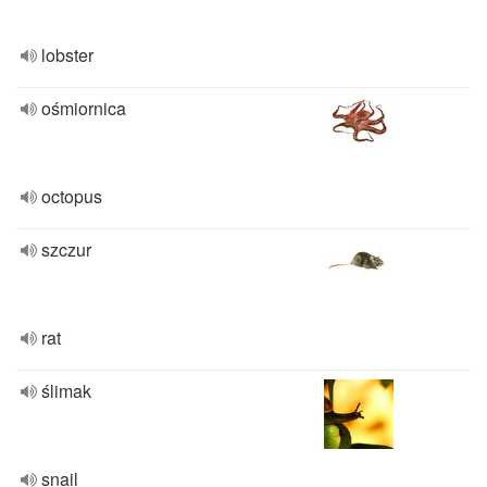
lobster
ośmiornica
octopus
szczur
rat
ślimak
snail