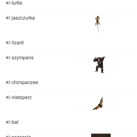
turtle
jaszczurka
lizard
szympans
chimpanzee
nietoperz
bat
pszczoła