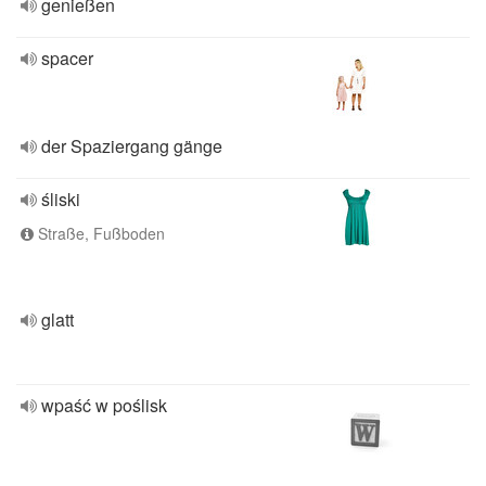
genießen
spacer
der Spaziergang gänge
śliski
Straße, Fußboden
glatt
wpaść w poślisk