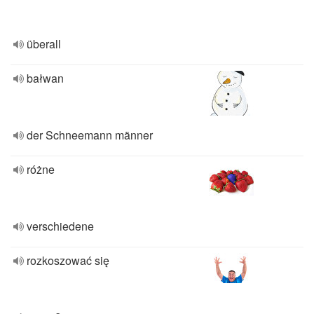
überall
bałwan
der Schneemann männer
różne
verschiedene
rozkoszować się