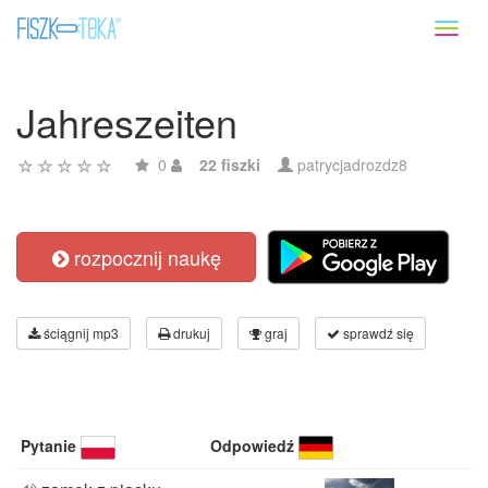
Toggl
naviga
Jahreszeiten
0
22 fiszki
patrycjadrozdz8
rozpocznij naukę
ściągnij mp3
drukuj
graj
sprawdź się
Pytanie
Odpowiedź