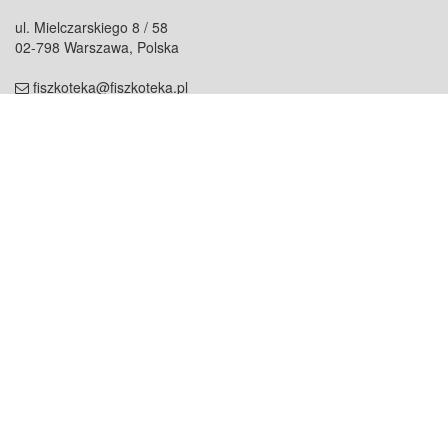
ul. Mielczarskiego 8 / 58
02-798 Warszawa, Polska
fiszkoteka@fiszkoteka.pl
NIP: 951 245 79 19
REGON: 369 727 696
Kontakt
O firmie
odezwij się do nas
o nas
współpraca
partnerzy
dla prasy
praca
staż
Oferty