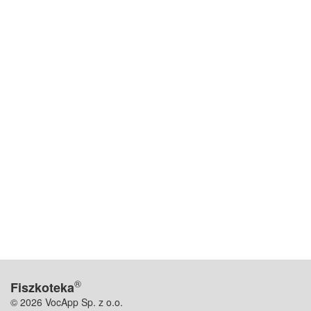
®
Fiszkoteka
© 2026 VocApp Sp. z o.o.