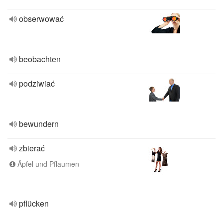
obserwować
beobachten
podziwiać
bewundern
zbierać
Äpfel und Pflaumen
pflücken