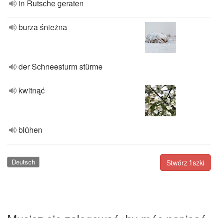
in Rutsche geraten
burza śnieżna
der Schneesturm stürme
kwitnąć
blühen
Deutsch
Stwórz fiszki