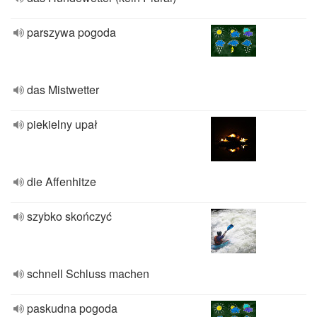
parszywa pogoda
das Mistwetter
piekielny upał
die Affenhitze
szybko skończyć
schnell Schluss machen
paskudna pogoda