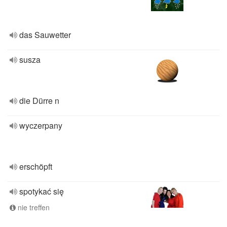
das Sauwetter
susza
die Dürre n
wyczerpany
erschöpft
spotykać się
nie treffen