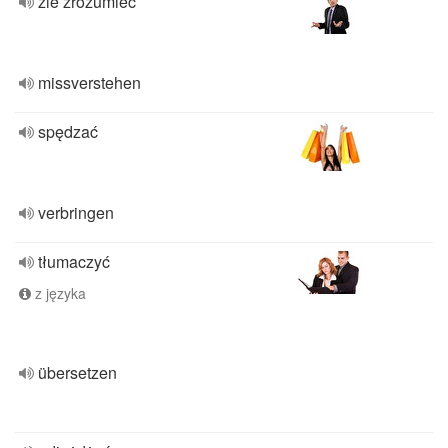
źle zrozumieć
missverstehen
spędzać
verbringen
tłumaczyć
z języka
übersetzen