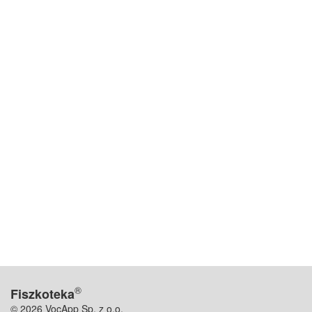
®
Fiszkoteka
© 2026 VocApp Sp. z o.o.