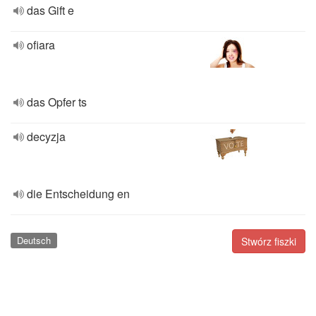
das Gift e
ofiara
das Opfer ts
decyzja
die Entscheidung en
Deutsch
Stwórz fiszki