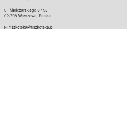
ul. Mielczarskiego 8 / 58
02-798 Warszawa, Polska
fiszkoteka@fiszkoteka.pl
NIP: 951 245 79 19
REGON: 369 727 696
Kontakt
O firmie
odezwij się do nas
o nas
współpraca
partnerzy
dla prasy
praca
staż
Oferty