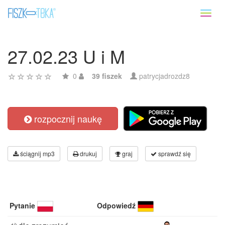
Toggl
naviga
27.02.23 U i M
0
39 fiszek
patrycjadrozdz8
rozpocznij naukę
ściągnij mp3
drukuj
graj
sprawdź się
Pytanie
Odpowiedź