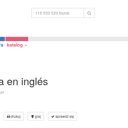
ła
katalog
a en inglés
ker
drukuj
graj
sprawdź się