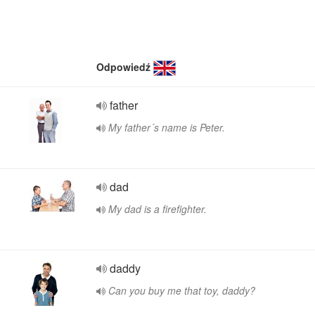
Odpowiedź
father
My father´s name is Peter.
dad
My dad is a firefighter.
daddy
Can you buy me that toy, daddy?