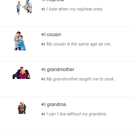
I hate when my nephew cries.
cousin
My cousin is the same age as me.
grandmother
My grandmother taught me to cook.
grandma
I can`t live without my grandma.