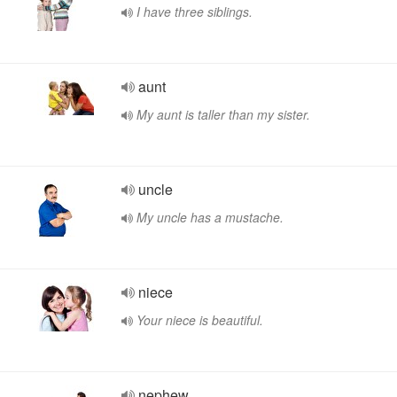
I have three siblings.
aunt
My aunt is taller than my sister.
uncle
My uncle has a mustache.
niece
Your niece is beautiful.
nephew