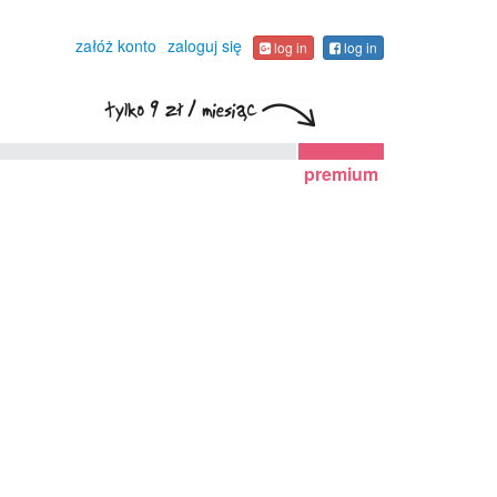
załóż konto
zaloguj się
log in
log in
premium