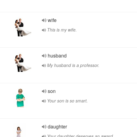
wife
This is my wife.
husband
My husband is a professor.
son
Your son is so smart.
daughter
Your daughter deserves an award.