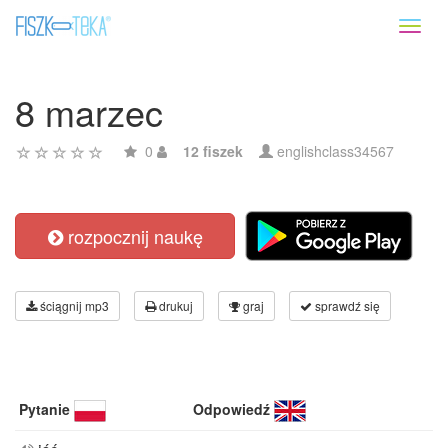
Toggl
naviga
8 marzec
0
12 fiszek
englishclass34567
rozpocznij naukę
ściągnij mp3
drukuj
graj
sprawdź się
Pytanie
Odpowiedź