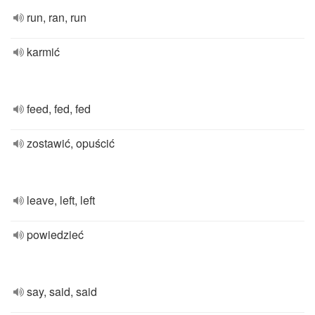
run, ran, run
karmić
feed, fed, fed
zostawić, opuścić
leave, left, left
powiedzieć
say, said, said