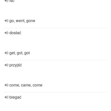
iść
go, went, gone
dostać
get, got, got
przyjść
come, came, come
biegać