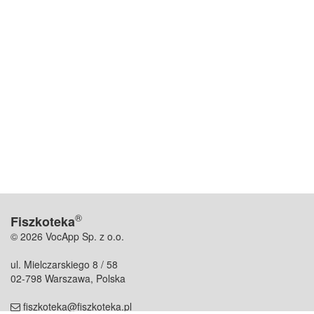
®
Fiszkoteka
© 2026 VocApp Sp. z o.o.
ul. Mielczarskiego 8 / 58
02-798 Warszawa, Polska
fiszkoteka@fiszkoteka.pl