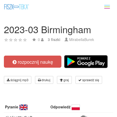
Toggl
naviga
2023-03 Birmingham
0
3 fiszki
MirabellaBurek
rozpocznij naukę
ściągnij mp3
drukuj
graj
sprawdź się
Pytanie
Odpowiedź