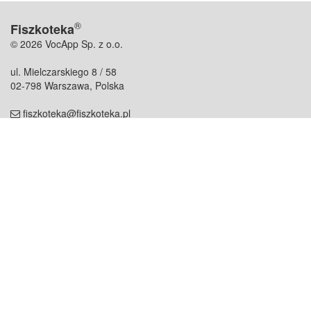
®
Fiszkoteka
© 2026 VocApp Sp. z o.o.
ul. Mielczarskiego 8 / 58
02-798 Warszawa, Polska
fiszkoteka@fiszkoteka.pl
NIP: 951 245 79 19
REGON: 369 727 696
Kontakt
O firmie
odezwij się do nas
o nas