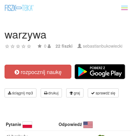
Toggl
naviga
warzywa
0
22 fiszki
sebastianbukowiecki
rozpocznij naukę
ściągnij mp3
drukuj
graj
sprawdź się
Pytanie
Odpowiedź