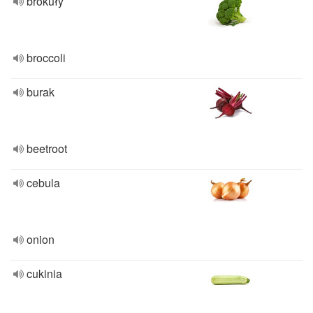
brokuły
broccoli
burak
beetroot
cebula
onion
cukinia