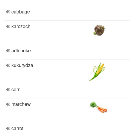
cabbage
karczoch
artichoke
kukurydza
corn
marchew
carrot