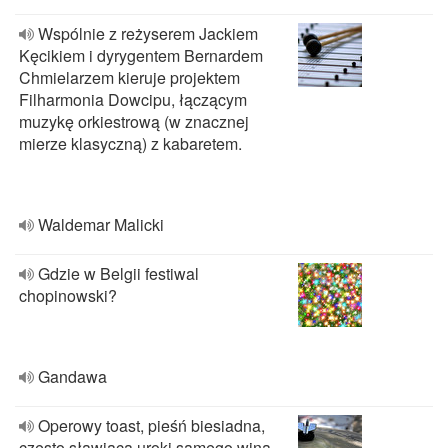
Wspólnie z reżyserem Jackiem
Kęcikiem i dyrygentem Bernardem
Chmielarzem kieruje projektem
Filharmonia Dowcipu, łączącym
muzykę orkiestrową (w znacznej
mierze klasyczną) z kabaretem.
Waldemar Malicki
Gdzie w Belgii festiwal
chopinowski?
Gandawa
Operowy toast, pieśń biesiadna,
często sławiąca uroki samego wina,