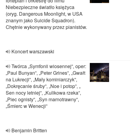
fortepian i orkiestrę do filmu
Niebezpieczne światło księżyca
(oryg. Dangerous Moonlight, w USA
znanym jako Suicide Squadron).
Chętnie wykonywany przez pianistów.
Koncert warszawski
Twórca „Symfonii wiosennej”, oper:
„Paul Bunyan”, „Peter Grines”, „Gwałt
na Lukrecji”, „Mały kominiarczyk”,
„Dokręcanie śruby”, „Noe i potop”, „
Sen nocy letniej”, „Kulikowa rzeka”,
„Piec ognisty”, „Syn marnotrawny”,
„Śmierc w Wenecji”
Benjamin Britten