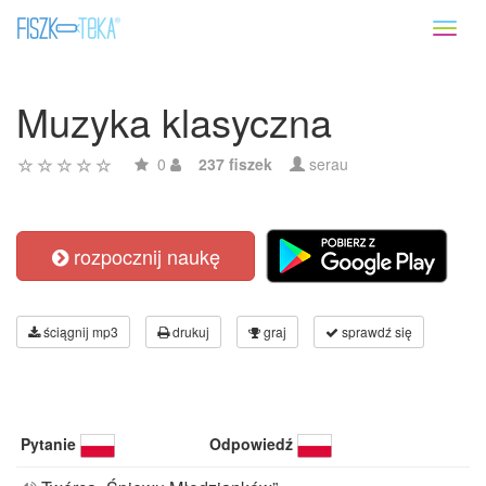
Toggl
naviga
Muzyka klasyczna
0
237 fiszek
serau
rozpocznij naukę
ściągnij mp3
drukuj
graj
sprawdź się
Pytanie
Odpowiedź