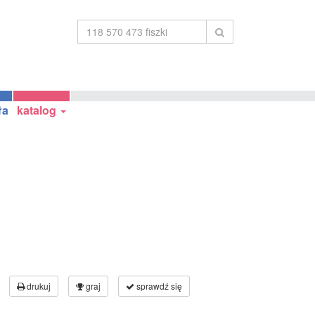
ła
katalog
drukuj
graj
sprawdź się