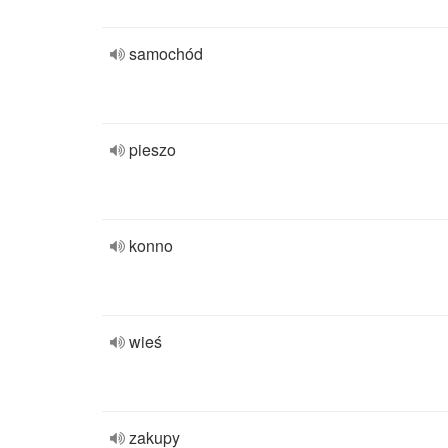
samochód
pieszo
konno
wieś
zakupy