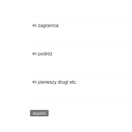
zagranica
podróż
pierwszy drugi etc.
español