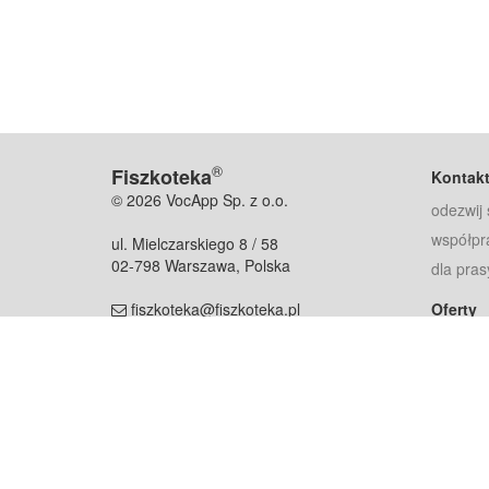
®
Fiszkoteka
Kontak
© 2026 VocApp Sp. z o.o.
odezwij 
współpr
ul. Mielczarskiego 8 / 58
02-798 Warszawa, Polska
dla pras
fiszkoteka@fiszkoteka.pl
Oferty
dla rodz
NIP: 951 245 79 19
dla kore
REGON: 369 727 696
Pomoc
Najczęst