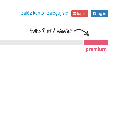
załóż konto
zaloguj się
log in
log in
premium