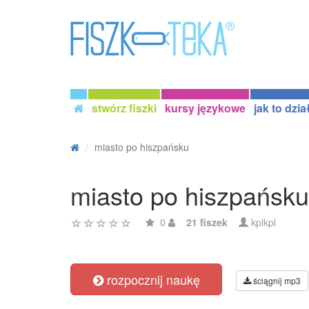
stwórz fiszki
kursy językowe
jak to dzia
miasto po hiszpańsku
miasto po hiszpańsku
0
21 fiszek
kplkpl
rozpocznij naukę
ściągnij mp3