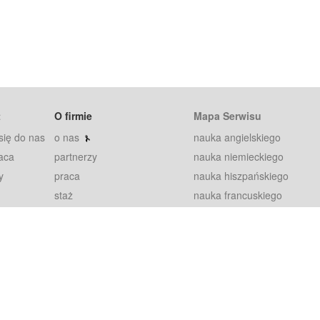
t
O firmie
Mapa Serwisu
się do nas
o nas
nauka angielskiego
aca
partnerzy
nauka niemieckiego
y
praca
nauka hiszpańskiego
staż
nauka francuskiego
blog
nauka rosyjskiego
in
2000+ opinii
nauka norweskiego
petytorów
nauka szwedzkiego
Warunki
fiszki
100% gwarancja
sze pytania
najnowsze lekcje
regulamin
Extra