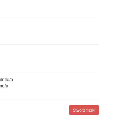
intio/a
mo/a
Stwórz fiszki