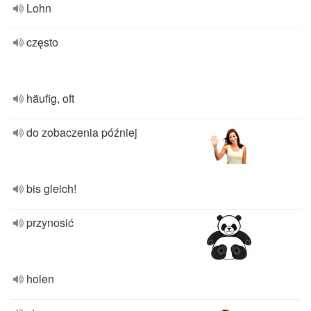
Lohn
często
häufig, oft
do zobaczenia później
bis gleich!
przynosić
holen