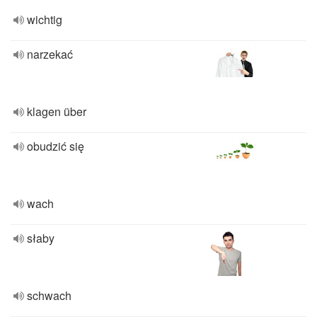
wichtig
narzekać
klagen über
obudzić się
wach
słaby
schwach