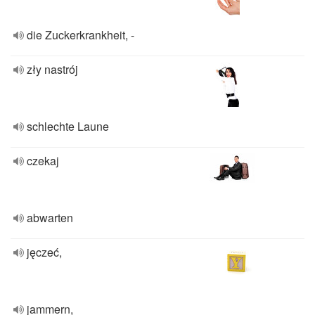
die Zuckerkrankheit, -
zły nastrój
schlechte Laune
czekaj
abwarten
jęczeć,
jammern,