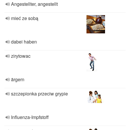
Angestellter, angestellt
mieć ze sobą
dabei haben
zirytowac
ärgern
szczepionka przeciw grypie
Influenza-Impfstoff