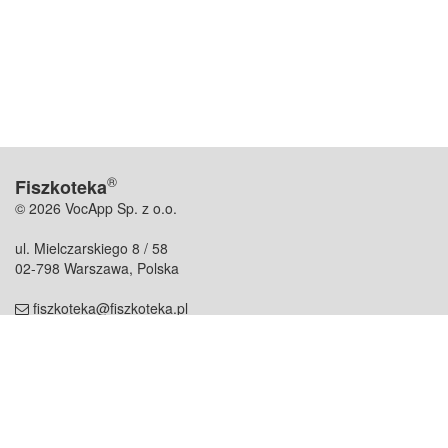
®
Fiszkoteka
© 2026 VocApp Sp. z o.o.
ul. Mielczarskiego 8 / 58
02-798 Warszawa, Polska
fiszkoteka@fiszkoteka.pl
NIP: 951 245 79 19
REGON: 369 727 696