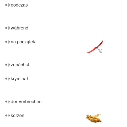
podczas
während
na początek
zunächst
kryminał
der Verbrechen
korzeń