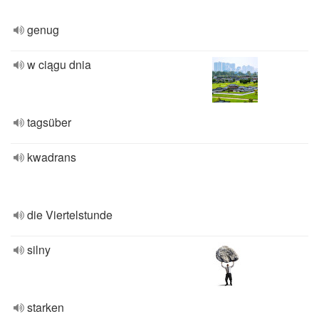
genug
w ciągu dnia
tagsüber
kwadrans
die Viertelstunde
silny
starken