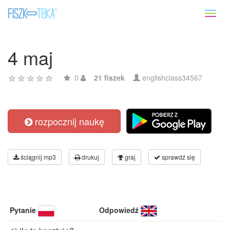
Toggl
naviga
4 maj
0
21 fiszek
englishclass34567
rozpocznij naukę
ściągnij mp3
drukuj
graj
sprawdź się
Pytanie
Odpowiedź