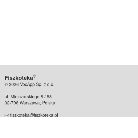
®
Fiszkoteka
© 2026 VocApp Sp. z o.o.
ul. Mielczarskiego 8 / 58
02-798 Warszawa, Polska
fiszkoteka@fiszkoteka.pl
NIP: 951 245 79 19
REGON: 369 727 696