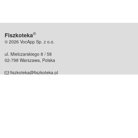
®
Fiszkoteka
© 2026 VocApp Sp. z o.o.
ul. Mielczarskiego 8 / 58
02-798 Warszawa, Polska
fiszkoteka@fiszkoteka.pl
NIP: 951 245 79 19
REGON: 369 727 696