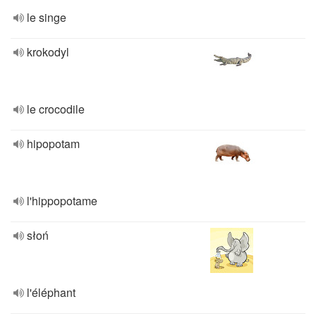
le singe
krokodyl
le crocodile
hipopotam
l'hippopotame
słoń
l'éléphant