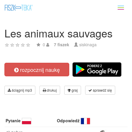
Toggl
naviga
Les animaux sauvages
0
7 fiszek
siskinaga
rozpocznij naukę
ściągnij mp3
drukuj
graj
sprawdź się
Pytanie
Odpowiedź