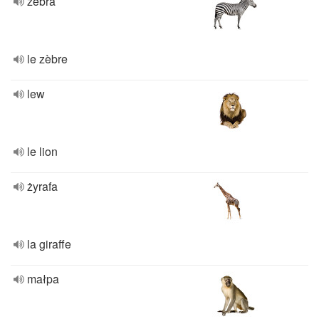
zebra
le zèbre
lew
le lion
żyrafa
la giraffe
małpa