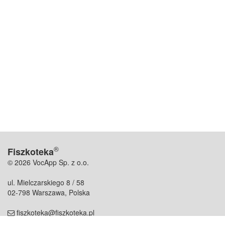
®
Fiszkoteka
© 2026 VocApp Sp. z o.o.
ul. Mielczarskiego 8 / 58
02-798 Warszawa, Polska
fiszkoteka@fiszkoteka.pl