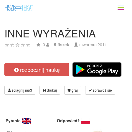
Toggl
naviga
INNE WYRAŻENIA
0
5 fiszek
mwarmuz2011
rozpocznij naukę
ściągnij mp3
drukuj
graj
sprawdź się
Pytanie
Odpowiedź