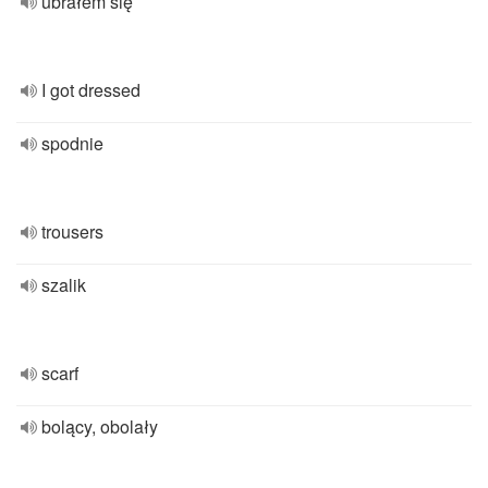
ubrałem się
I got dressed
spodnie
trousers
szalik
scarf
bolący, obolały