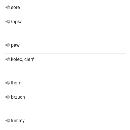
sore
łapka
paw
kolec, cierń
thorn
brzuch
tummy