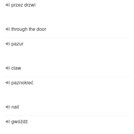
przez drzwi
through the door
pazur
claw
paznokieć
nail
gwóźdż