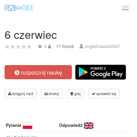
Toggl
naviga
6 czerwiec
0
17 fiszek
englishclass34567
rozpocznij naukę
ściągnij mp3
drukuj
graj
sprawdź się
Pytanie
Odpowiedź