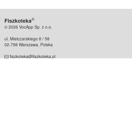
®
Fiszkoteka
© 2026 VocApp Sp. z o.o.
ul. Mielczarskiego 8 / 58
02-798 Warszawa, Polska
fiszkoteka@fiszkoteka.pl
NIP: 951 245 79 19
REGON: 369 727 696
Kontakt
O firmie