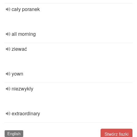
cały poranek
all morning
ziewać
yown
niezwykły
extraordinary
English
Stwórz fiszki