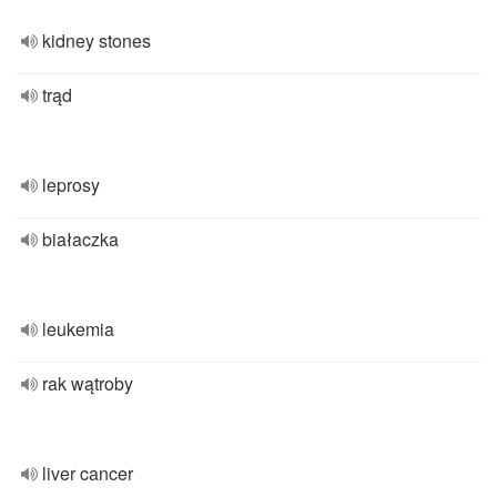
kidney stones
trąd
leprosy
białaczka
leukemia
rak wątroby
liver cancer