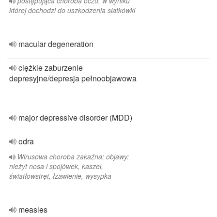
postępująca choroba oczu, w wyniku
której dochodzi do uszkodzenia siatkówki
macular degeneration
ciężkie zaburzenie
depresyjne/depresja pełnoobjawowa
major depressive disorder (MDD)
odra
Wirusowa choroba zakaźna; objawy:
nieżyt nosa i spojówek, kaszel,
światłowstręt, łzawienie, wysypka
measles