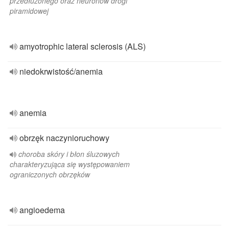
przedłużonego oraz neuronów drogi
piramidowej
amyotrophic lateral sclerosis (ALS)
niedokrwistość/anemia
anemia
obrzęk naczynioruchowy
choroba skóry i błon śluzowych
charakteryzująca się występowaniem
ograniczonych obrzęków
angioedema