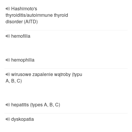
Hashimoto's
thyroiditis/autoimmune thyroid
disorder (AITD)
hemofilia
hemophilia
wirusowe zapalenie wątroby (typu
A, B, C)
hepatitis (types A, B, C)
dyskopatia