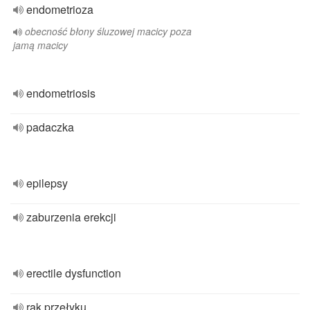
endometrioza
obecność błony śluzowej macicy poza
jamą macicy
endometriosis
padaczka
epilepsy
zaburzenia erekcji
erectile dysfunction
rak przełyku