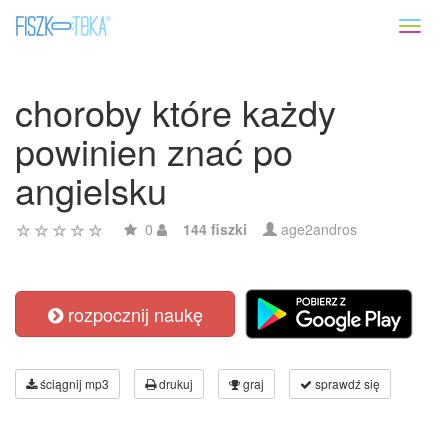
Toggl
naviga
choroby które każdy
powinien znać po
angielsku
0
144 fiszki
age2andros
rozpocznij naukę
ściągnij mp3
drukuj
graj
sprawdź się