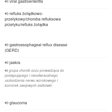
viral gastroenteritis
refluks żołądkowo-
przełykowy/choroba refluksowa
przełyku/refluks żołądka
gastroesophageal reflux disease
(GERD)
jaskra
grupa chorób oczu prowadząca do
postępującego i nieodwracalnego
uszkodzenia nerwu wzrokowego i
komórek zwojowych siatkówki
glaucoma