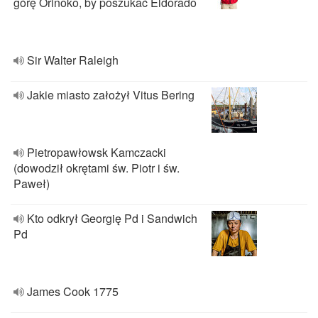
górę Orinoko, by poszukać Eldorado
Sir Walter Raleigh
Jakie miasto założył Vitus Bering
Pietropawłowsk Kamczacki
(dowodził okrętami św. Piotr i św.
Paweł)
Kto odkrył Georgię Pd i Sandwich
Pd
James Cook 1775