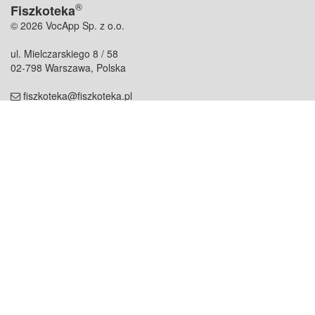
®
Fiszkoteka
© 2026 VocApp Sp. z o.o.
ul. Mielczarskiego 8 / 58
02-798 Warszawa, Polska
fiszkoteka@fiszkoteka.pl
NIP: 951 245 79 19
REGON: 369 727 696
Kontakt
O firmie
odezwij się do nas
o nas
współpraca
partnerzy