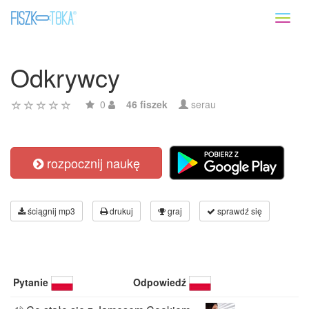
Toggl
naviga
Odkrywcy
0
46 fiszek
serau
rozpocznij naukę
ściągnij mp3
drukuj
graj
sprawdź się
Pytanie
Odpowiedź