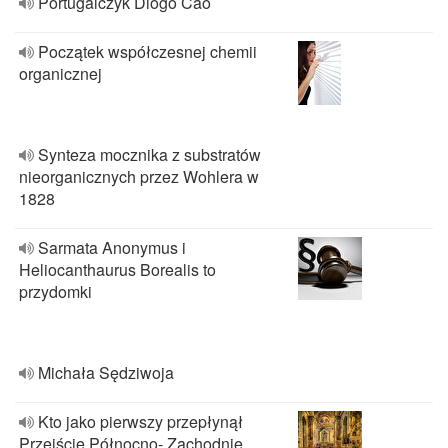
Portugalczyk Diogo Cao
Początek współczesnej chemii
organicznej
Synteza mocznika z substratów
nieorganicznych przez Wohlera w
1828
Sarmata Anonymus i
Heliocanthaurus Borealis to
przydomki
Michała Sędziwoja
Kto jako pierwszy przepłynął
Przejście Północno- Zachodnie