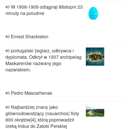
W 1908-1909 odiągnąl 88stopni 23
minuty na poludnie
Ernest Shackleton
portugalski żeglarz, odkrywca i
dyplomata. Odkrył w 1507 archipelag
Maskarenów nazwany jego
nazwiskiem.
Pedro Mascarhenas
Najbardziej znany jako
głównodowodzący (nauarchos) floty
800 okrętów[4], którą poprowadził
rzeką Indus do Zatoki Perskiej