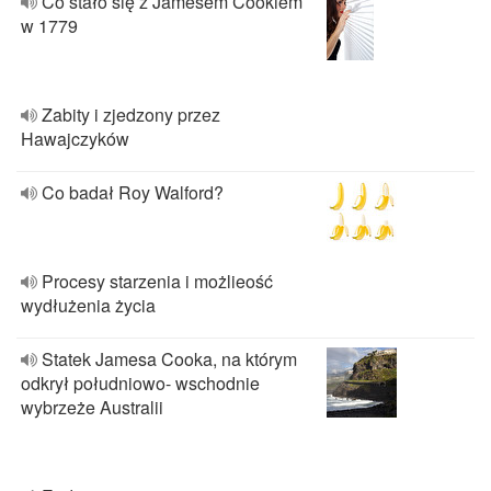
Co stało się z Jamesem Cookiem
w 1779
Zabity i zjedzony przez
Hawajczyków
Co badał Roy Walford?
Procesy starzenia i możlieość
wydłużenia życia
Statek Jamesa Cooka, na którym
odkrył południowo- wschodnie
wybrzeże Australii