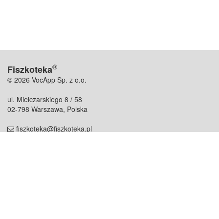
®
Fiszkoteka
© 2026 VocApp Sp. z o.o.
ul. Mielczarskiego 8 / 58
02-798 Warszawa, Polska
fiszkoteka@fiszkoteka.pl
NIP: 951 245 79 19
REGON: 369 727 696