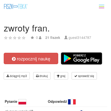
Toggl
naviga
zwroty fran.
0
21 fiszek
guest3144787
rozpocznij naukę
ściągnij mp3
drukuj
graj
sprawdź się
Pytanie
Odpowiedź