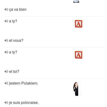
ça va bien
a ty?
et vous?
a ty?
et toi?
jestem Polakiem.
je suis polonaise.