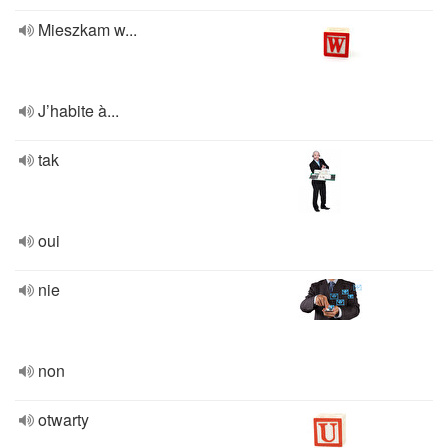
Mieszkam w...
J’habite à...
tak
oui
nie
non
otwarty