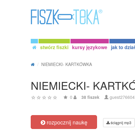
stwórz fiszki
kursy językowe
jak to dzia
NIEMIECKI- KARTKÓWKA
NIEMIECKI- KART
0
38 fiszek
guest276604
rozpocznij naukę
ściągnij mp3