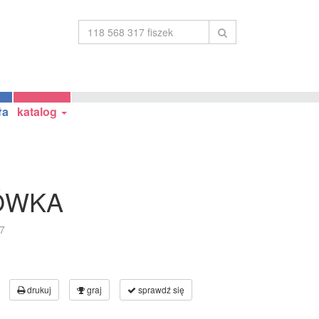
ła
katalog
KÓWKA
7
drukuj
graj
sprawdź się