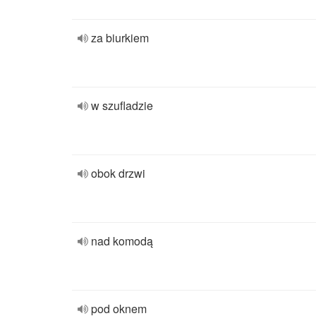
za biurkiem
w szufladzie
obok drzwi
nad komodą
pod oknem