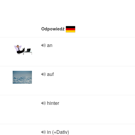
Odpowiedź
an
auf
hinter
in (+Dativ)