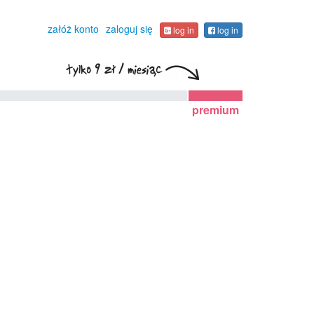
załóż konto
zaloguj się
log in
log in
premium