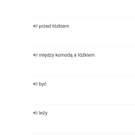
przed łózkiem
między komodą a łóżkiem
być
leży