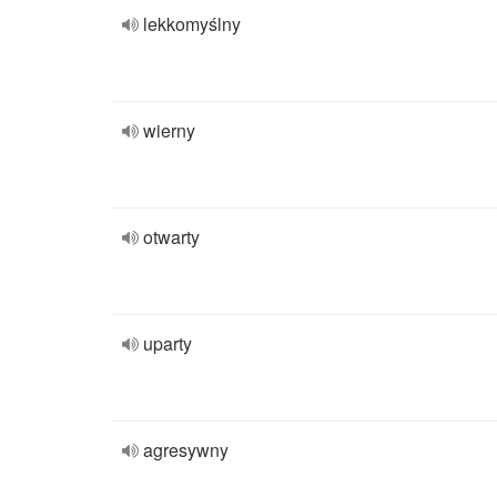
lekkomyślny
wierny
otwarty
uparty
agresywny