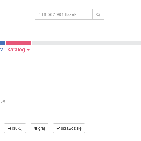
ła
katalog
dz8
drukuj
graj
sprawdź się