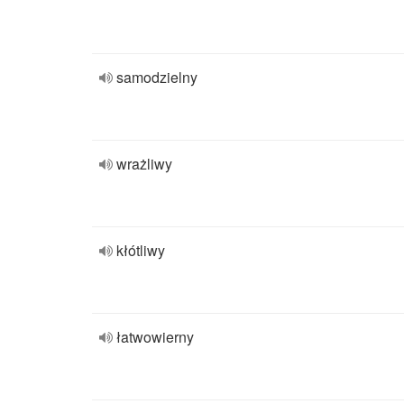
samodzielny
wrażliwy
kłótliwy
łatwowierny