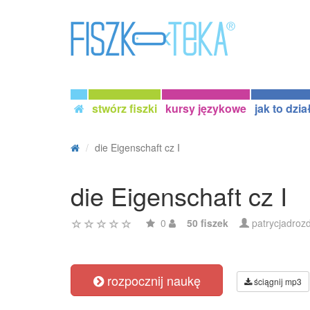
stwórz fiszki
kursy językowe
jak to dzia
die Eigenschaft cz I
die Eigenschaft cz I
0
50 fiszek
patrycjadroz
rozpocznij naukę
ściągnij mp3