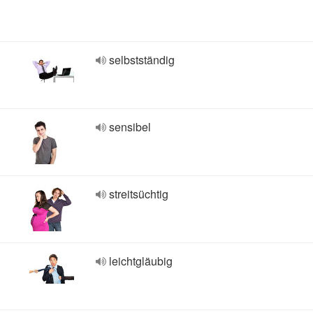
selbstständig
sensibel
streitsüchtig
leichtgläubig