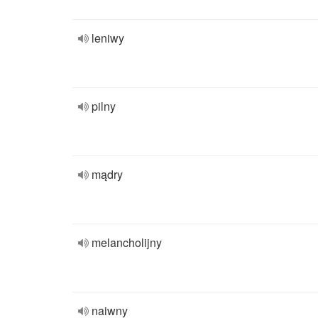
leniwy
pilny
mądry
melancholijny
naiwny