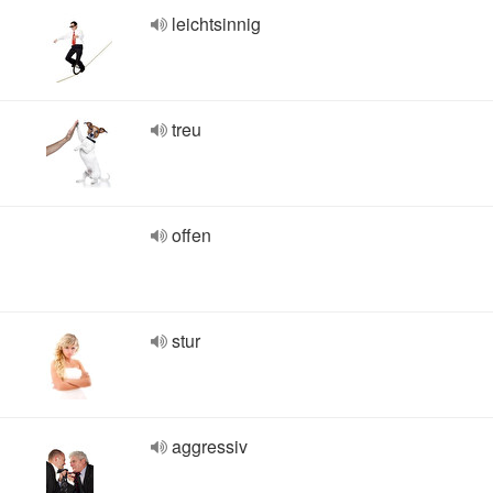
leichtsinnig
treu
offen
stur
aggressiv