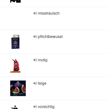
misstrauisch
pflichtbewusst
mutig
feige
vorsichtig