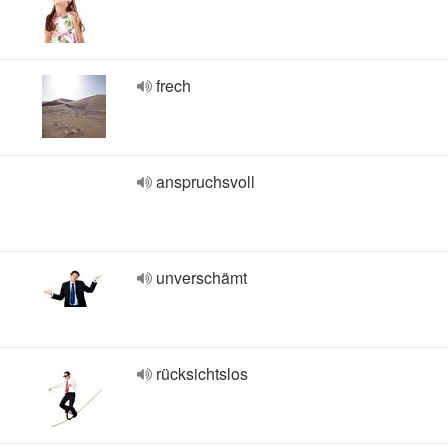
frech
anspruchsvoll
unverschämt
rücksichtslos