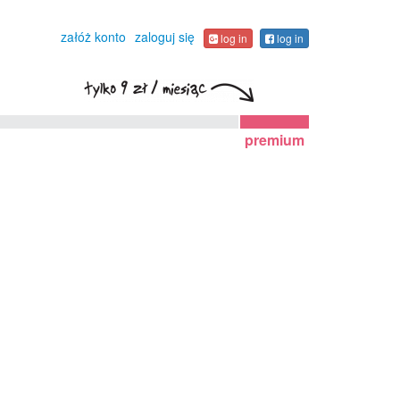
załóż konto
zaloguj się
log in
log in
premium