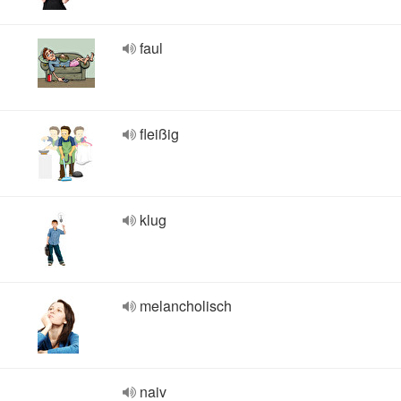
faul
fleißig
klug
melancholisch
naiv