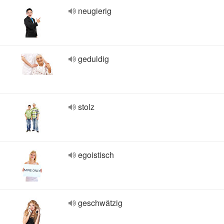
neugierig
geduldig
stolz
egoistisch
geschwätzig