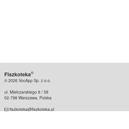
®
Fiszkoteka
© 2026 VocApp Sp. z o.o.
ul. Mielczarskiego 8 / 58
02-798 Warszawa, Polska
fiszkoteka@fiszkoteka.pl
NIP: 951 245 79 19
REGON: 369 727 696