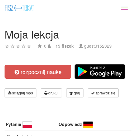
Toggl
naviga
Moja lekcja
0
15 fiszek
guest3152329
rozpocznij naukę
ściągnij mp3
drukuj
graj
sprawdź się
Pytanie
Odpowiedź