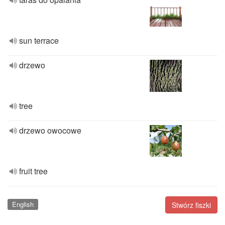
sun terrace
drzewo
tree
drzewo owocowe
fruit tree
English
Stwórz fiszki