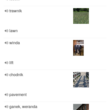
trawnik
lawn
winda
lift
chodnik
pavement
ganek, weranda