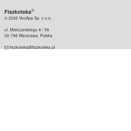
®
Fiszkoteka
© 2026 VocApp Sp. z o.o.
ul. Mielczarskiego 8 / 58
02-798 Warszawa, Polska
fiszkoteka@fiszkoteka.pl
NIP: 951 245 79 19
REGON: 369 727 696
Kontakt
O firmie
odezwij się do nas
o nas
współpraca
partnerzy