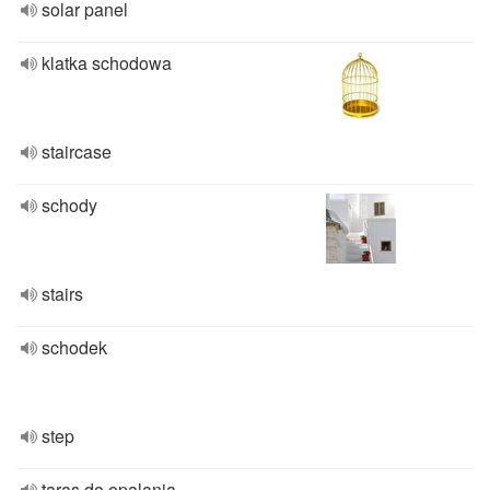
solar panel
klatka schodowa
staircase
schody
stairs
schodek
step
taras do opalania