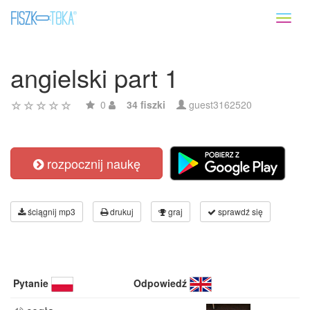
Toggl
naviga
angielski part 1
0
34 fiszki
guest3162520
rozpocznij naukę
ściągnij mp3
drukuj
graj
sprawdź się
Pytanie
Odpowiedź