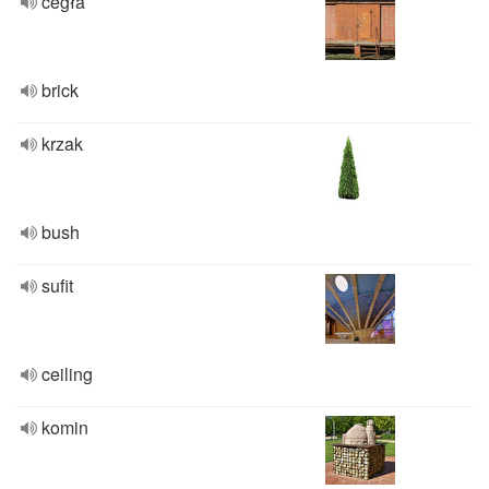
cegła
brick
krzak
bush
sufit
ceiling
komin