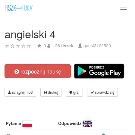
Toggl
naviga
angielski 4
0
26 fiszek
guest3162520
rozpocznij naukę
ściągnij mp3
drukuj
graj
sprawdź się
Pytanie
Odpowiedź