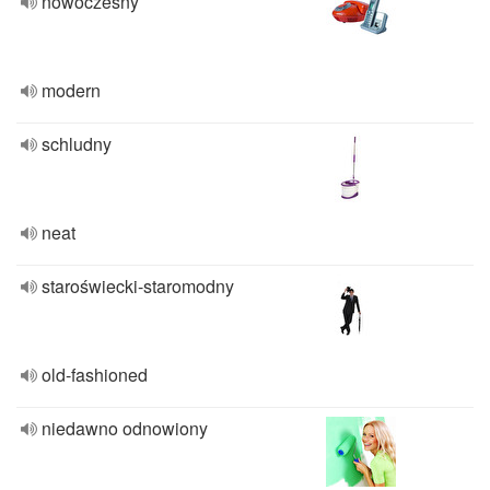
nowoczesny
modern
schludny
neat
staroświecki-staromodny
old-fashioned
niedawno odnowiony