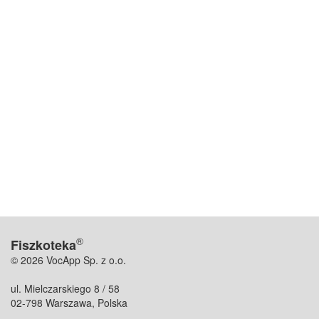
®
Fiszkoteka
© 2026 VocApp Sp. z o.o.
ul. Mielczarskiego 8 / 58
02-798 Warszawa, Polska