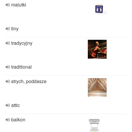
malutki
tiny
tradycyjny
traditional
strych, poddasze
attic
balkon