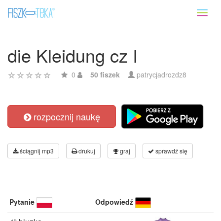
Toggl
naviga
die Kleidung cz I
0
50 fiszek
patrycjadrozdz8
rozpocznij naukę
ściągnij mp3
drukuj
graj
sprawdź się
Pytanie
Odpowiedź