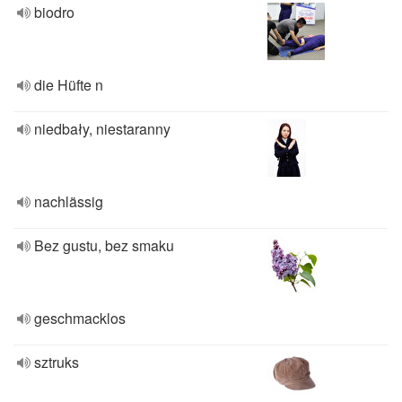
biodro
die Hüfte n
niedbały, niestaranny
nachlässig
Bez gustu, bez smaku
geschmacklos
sztruks