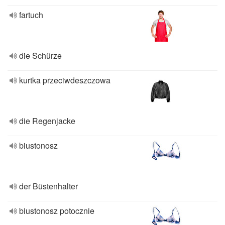
fartuch
die Schürze
kurtka przeciwdeszczowa
die Regenjacke
biustonosz
der Büstenhalter
biustonosz potocznie