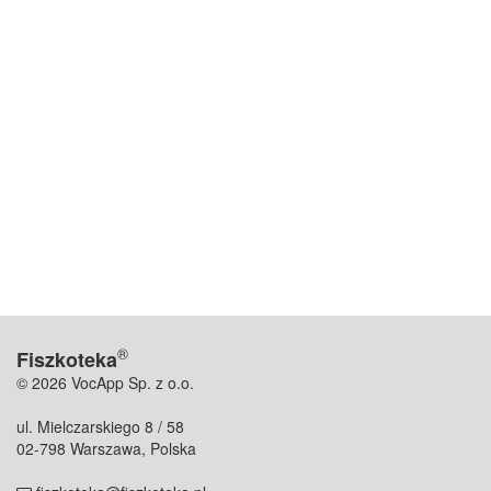
®
Fiszkoteka
© 2026 VocApp Sp. z o.o.
ul. Mielczarskiego 8 / 58
02-798 Warszawa, Polska