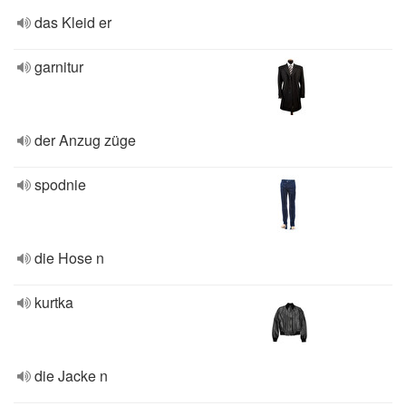
das Kleid er
garnitur
der Anzug züge
spodnie
die Hose n
kurtka
die Jacke n