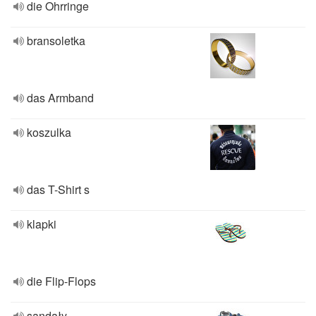
die Ohrringe
bransoletka
das Armband
koszulka
das T-Shirt s
klapki
die Flip-Flops
sandały