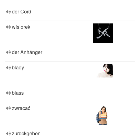
der Cord
wisiorek
der Anhänger
blady
blass
zwracać
zurückgeben