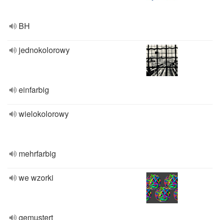
BH
jednokolorowy
einfarbig
wielokolorowy
mehrfarbig
we wzorki
gemustert